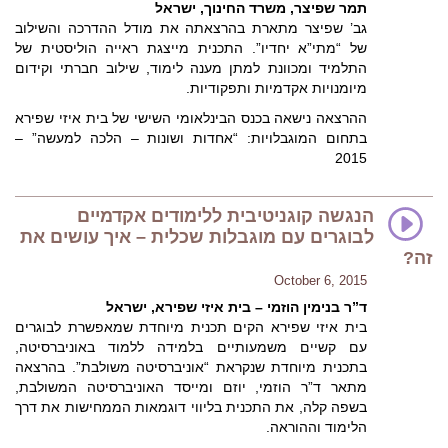
תמר שפיצר, משרד החינוך, ישראל
גב’ שפיצר מתארת בהרצאתה את מודל ההדרכה והשילוב
של “מתי”א יחדיו”. התכנית מייצגת ראייה הוליסטית של
התלמיד ומכוונת למתן מענה לימוד, שילוב חברתי וקידום
מיומנויות אקדמיות ותפקודיות.
ההרצאה נישאה בכנס הבינלאומי השישי של בית איזי שפירא
בתחום המוגבלויות: “אחדות ושונות – הלכה למעשה” –
2015
הנגשה קוגניטיבית ללימודים אקדמיים
לבוגרים עם מוגבלות שכלית – איך עושים את
זה?
October 6, 2015
ד”ר בנימין הוזמי – בית איזי שפירא, ישראל
בית איזי שפירא הקים תכנית מיוחדת שמאפשרת לבוגרים
עם קשיים משמעותיים בלמידה ללמוד באוניברסיטה,
בתכנית מיוחדת שנקראת “אוניברסיטה משולבת”. בהרצאה
מתאר ד”ר הוזמי, יוזם ומייסד האוניברסיטה המשולבת,
בשפה קלה, את התכנית בליווי דוגמאות הממחישות את דרך
הלימוד וההוראה.