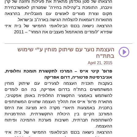
הרצאתו של סטן גולדמן מתארת את פעילות וחזונה של קרן
ווינברג, התומכת ב”קהילות בחירה” שמטרתן לאפשר
בחירת
מקום וצורת מגורים לאנשים עם מוגבלויות. בהרצאה
מתוארות דוגמאות להצלחת הגישה בארה”ב ובישראל.
ההרצאה נישאה בכנס הבינלאומי החמישי של בית איזי
שפירא “לומדים מהאתמול מעצבים את המחר” – 2011
העצמת נוער עם שיתוק מוחין ע”י שימוש
בתת”ח
April 21, 2015
פרופ’ קיטי אייס –
המרכז לתקשורת תומכת וחלופית,
אוניברסיטת פרטוריה, דרום אפריקה
בעקבות תוכנית העצמה לצעירים עם שיתוק מוחין
המשתמשים בתת”ח בדרום אפריקה, בה הם לומדים
להשתמש באמצעי התקשורת החלופית באופן אפקטיבי,
מתארת פרופ’ אייס את תהליך העצמה שחווים המשתתפים
בתכנית. באמצעות תיאורי מקרה היא מציגה את היחס
המורכב הקיים בין היכולת התקשורתית, ההזדמנויות
להשתתפות חברתית, חשיבות מערכת התמיכה ופיתוח
ההעצמה.
ההרצאה נישאה בכנס הבינלאומי החמישי של בית איזי