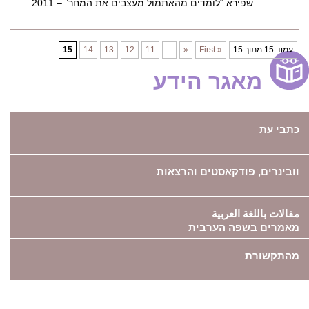
שפירא “לומדים מהאתמול מעצבים את המחר” – 2011
עמוד 15 מתוך 15
« First
«
...
11
12
13
14
15
מאגר הידע
כתבי עת
וובינרים, פודקאסטים והרצאות
مقالات باللغة العربية
מאמרים בשפה הערבית
מהתקשורת