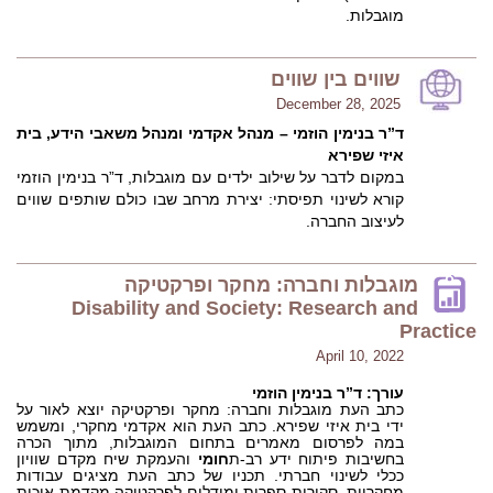
מוגבלות.
שווים בין שווים
December 28, 2025
ד”ר בנימין הוזמי – מנהל אקדמי ומנהל משאבי הידע, בית
איזי שפירא
במקום לדבר על שילוב ילדים עם מוגבלות, ד”ר בנימין הוזמי
קורא לשינוי תפיסתי: יצירת מרחב שבו כולם שותפים שווים
לעיצוב החברה.
מוגבלות וחברה: מחקר ופרקטיקה
Disability and Society: Research and
Practice
April 10, 2022
עורך: ד”ר בנימין הוזמי
כתב העת מוגבלות וחברה: מחקר ופרקטיקה יוצא לאור על
ידי בית איזי שפירא. כתב העת הוא אקדמי מחקרי, ומשמש
במה לפרסום מאמרים בתחום המוגבלות, מתוך הכרה
בחשיבות פיתוח ידע רב-ת
חומי
והעמקת שיח מקדם שוויון
ככלי לשינוי חברתי. תכניו של כתב העת מציגים עבודות
מחקריות, סקירות ספרות ומודלים לפרקטיקה מקדמת איכות