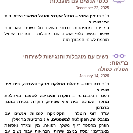
כלפי אנשים עם מוגבלות
December 22, 2025
ד”ר בנימין הוזמי – מנהל אקדמי ומנהל משאבי הידע, בית
איזי שפירא
במדינות מתפתחות ברחבי העולם חל בשנים האחרונות
שיפור בגישה כלפי אנשים עם מוגבלות – ומדינת ישראל
תורמת לשינוי המבורך הזה.
נשים עם מוגבלות והנגישות לשירותי
בריאות:
אפליה כפולה
January 14, 2026
ד”ר דנה רוט – מנהלת מחלקת מחקר והערכה, בית איזי
שפירא
דפנה רביב-כרמי – חוקרת ומעריכה לשעבר במחלקת
מחקר והערכה, בית איזי שפירא, חוקרת בכירה במכון
ברנדמן
עו”ד רוני רוטלר – הקליניקה לזכויות אנשים עם
מוגבלויות, הפקולטה למשפטים, אוניברסיטת בר אילן
הפרק מהספר “גוף משלך: רפואה, מין ומגדר (אסופת
מאמרים)” עוסק במצב שירותי הבריאות עבור נשים עם