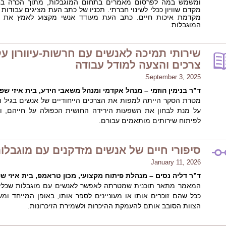
ומשמש במה לפרסום מאמרים בתחום המוגבלות, מתוך הכרה בחש
מקדם שוויון ככלי לשינוי חברתי. תכניו של כתב העת מציגים עבודו
מקדמת איכות חיים. כתב העת מעודד אנשי מקצוע לאמץ את 
המוגבלות.
שירותי תמיכה לאנשים עם חרשות-עיוורון ע
צרכים והצעה למודל עבודה
September 3, 2025
ד”ר בנימין הוזמי – מנהל אקדמי ומנהל משאבי הידע, בית איזי שפ
מטרת הסקר הייתה למפות את הצרכים הייחודיים של אנשים בגיל הש
על מנת לבחון את השפעות הירידה החושית הכפולה על חייהם, ול
לפיתוח שירותים מותאמים עבורם.
סיפורי חיים של אנשים מזדקנים עם מוגבל
January 11, 2026
ד”ר דליה נסים – מנהלת פיתוח מקצועי, מכון טראמפ, בית איזי ש
המאמר מתאר תוכנית שמטרתה לאפשר לאנשים עם מוגבלות שכלית
ככל שהם זוכרים אותו או מעוניינים לספר אותו, באופן המייחד ו
הצוות הסובב אותם להעמקת ההיכרות ולשמירת הזיכרונות.