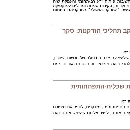
יבות פיתוח ידע רב-ת
חומי
והעמקת שיח
ת מחקריות, סקירות ספרות ומודלים לפרקטיקה
גישת “המחקר המשלב” במחקריהם בתחום
קב תהליכי הזדקנות: סקר
ירא
לישי עם אבחנה כפולה של חרשות ועיוורון,
תרגם את ממצאיו והתובנות הנגזרות ממנו
ות שכלית-התפתחותית
פירא
 התפתחותית, מזדקנים, לספר את סיפורם
מעצים אותם, לייצר אלבום שישמש אותם ואת