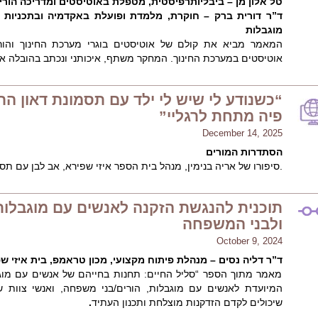
טל אלון מן – ביבליותרפיסטית, מטפלת באוטיסטים ומדריכה הור
ד”ר דורית ברק – חוקרת, מלמדת ופועלת באקדמיה ובתכניות ל
מוגבלות
המאמר מביא את קולם של אוטיסטים בוגרי מערכת החינוך והורי
אוטיסטים במערכת החינוך. המחקר משתף, איכותני ונכתב בהובלה או
“כשנודע לי שיש לי ילד עם תסמונת דאון 
פיה מתחת לרגליי”
December 14, 2025
הסתדרות המורים
.סיפורו של אריה בנימין, מנהל בית הספר איזי שפירא, אב לבן עם תס
תוכנית להנגשת הזקנה לאנשים עם מוגבלות
ולבני המשפחה
October 9, 2024
ד”ר דליה נסים – מנהלת פיתוח מקצועי, מכון טראמפ, בית איזי ש
מאמר מתוך הספר “סליל החיים: תחנות בחייהם של אנשים עם מוג
המיועדת לאנשים עם מוגבלות, הורים/בני משפחה, ואנשי צוו
שיכולים לקדם הזדקנות מוצלחת ותכנון העתיד
.