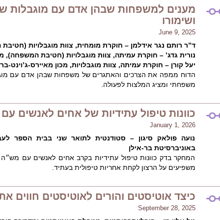
מענים למשפחות שבהן אדם עם מוגבלות שי
ושימורו
June 9, 2025
ד”ר רותם נגר אידלמן – חוקרת מומחית, צוות מוגבלויות (חטיבת ה
נורית גדג’ – חוקרת עמיתה, צוות מוגבלויות (חטיבת המשפחה), מכו
יעל קורן – חוקרת עמיתה, צוות מוגבלויות, מכון מאיירס-ג’וינט-ברו
הדוח ממפה את הצרכים והאתגרים של משפחות שבהן אדם עם מוג
משפחתי ומציג המלצות לפעולה.
כוונות טיפול עתידיות של אחים לאנשים ע
January 1, 2026
נועה פולאק סיגון – סטודנטית לתואר שני בבית הספר לעבו
באוניברסיטת בר-אילן
המחקר בדק כוונות טיפול עתידיות בקרב אחים לאנשים עם מש״ה ו
משפיעים על הרצון לקחת אחריות טיפולית בעתיד.
כיצד אוטיסטים והורים לאוטיסטים חווים את
September 28, 2025