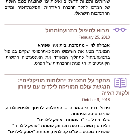
שירותים ותכניות חדשניים ואיכותיים” שהוצגה בכנס השנתי
של המרכז לחקר החברה האזרחית והפילנתרופיה ומיזם
ההתנדבות הישראלי.
מבוא לטיפול בתנועה/מחול
February 25, 2018
אנג’לה לוין – מתנדבת, בית איזי שפירא
המאמר מציג את השימוש הפסיכו-תרפויטי שקיים בטיפול
בתנועה/מחול כתהליך המעודד את האינטגרציה הרגשית,
הקוגניטיבית, הגופנית והחברתית של הפרט.
מחקר על התכנית “חלומות מוזיקליים”:
הנגשת עולם המוזיקה לילדים עם עיוורון
ולקות ראייה
October 9, 2018
פרופ’ רות בייט-מרום – המחלקה לחינוך ולפסיכולוגיה,
אוניברסיטה הפתוחה
גילה זיידל – יו”ר עמותת “אופק לילדינו”
דלית סין משה – רכזת תכניות, עמותת “אופק לילדינו”
אושרית כוכבא – עו”ס קהילתית, עמותת “אופק לילדינו”