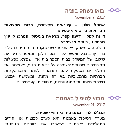
בואו נשחק בוצ’ה
November 7, 2017
אסטל סלוין – קלינאית תקשורת, רכזת מקצועות
הבריאות, בי”ס איזי שפירא
דיינה קפל – דיינה קפל, מרפאה בעיסוק, המרכז לייעוץ
טכנולוגי, בית איזי שפירא
בוצ’ה הוא משחק פאראלימפי שהשחקנים בו מנסים להשליך
כדור קרוב ככל האפשר לכדור מטרה לבן. המאמר מתאר את
שילובו של המשחק בבית הספר בית איזי שפירא כפעילות
ספורטיבית שבנוסף לשמירה על בריאות הגוף, מעצימה את
התלמידים מספקת להם הזדמנות לפתח אינטראקציות
חברתיות נורמטיביות באווירה מהנה, ומשמשת אמצעי
לשיפור מיומנויות התנהגותיות, מוטוריות וקוגניטיביות.
מבוא לטיפול באמנות
November 21, 2017
אנג’לה לוין – מתנדבת, בית איזי שפירא
מטרת הטיפול באמנות היא לערב קבוצות או יחידים
בתהליכים יצירתיים שישפרו את רווחתם הגופנית,