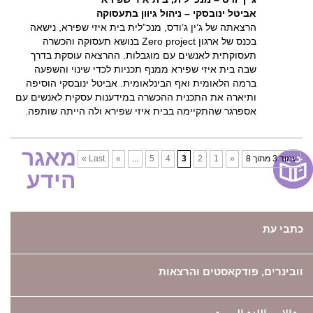
אביטל ינובסקי – ניהול גיוון בתעסוקה
הרצאתה של ג’ין ג’ודס, מנכ”לית בית איזי שפירא, נישאה
בכנס של ארגון Zero project בנושא תעסוקה והכשרה
תעסוקתית לאנשים עם מוגבלות. ההרצאה עוסקת בדרך
שבה בית איזי שפירא ממנף תכניות לכדי שינוי והשפעה
ברמה הלאומית ואף הבינלאומית. אביטל ינובסקי הוסיפה
ותיארה את התכנית ההכשרה במידענות עסקית לאנשים עם
אספרגר שהתקיימה בבית איזי שפירא ולה הייתה שותפה.
מאגר
עמוד 3 מתוך 8
«
1
2
3
4
5
...
»
Last »
הידע
כתבי עת
וובינרים, פודקאסטים והרצאות