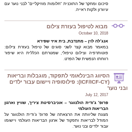
סיכום ומחקר של התוכנית “חלומות מוזיקליים” לבני נוער עם
עיוורון ולקות ראייה.
מבוא לטיפול בעזרת צילום
October 10, 2018
אנג’לה לוין – מתנדבת, בית איזי שפירא
במאמר מבוא קצר לשני סוגים של טיפול בעזרת צילום:
פוטותרפיה וצילום טיפולי, שמטרתם הכללית היא שיפור
רווחתו הנפשית של הפרט.
הסיווג הבינלאומי לתפקוד, מוגבלות ובריאות
(ICF/ICF-CY): פילוסופיה ויישום עבור ילדים
ובני נוער
July 12, 2017
פרופ’ ג’ודית הולנווגר – אוניברסיטת ציריך, שוויץ וארגון
הבריאות העולמי
מצגת שליוותה את הרצאתה של פרופ’ ג’ודית הולנווגר על
המודל לבריאות ותפקוד של ארגון הבריאות העולמי ויישומו
עבור ילדים ובני נוער.