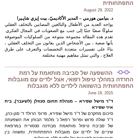
התפתחותית
August 29, 2022
د. بنيامين هوزمي – المدير الأكاديميّ، بيت إيزي شاﭘـيرا
يواجه العديد من الأطفال والبالغين المصابين بالتخلف العقلي
سلوكًا صعبًا جنبًا إلى جنب مع الصعوبات في المجال الفكري.
تقدم هذه المقالة مجموعة متنوعة من السلوكيات الموصوفة
بأنها صعبة ، بين الأشخاص الذين يعانون من التخلف العقلي ،
بناءً على تفسيرات متعددة التخصصات والتعرف على طرق
العلاج ، والتي تمثل مفاهيم مهنية مختلفة.
ההשפעה של סביבה מותאמת על רמת
החרדה במהלך טיפול רפואי, אצל ילדים עם מוגבלות
התפתחותית בהשוואה לילדים ללא מוגבלות
June 18, 2015
ד”ר מישל שפירא – מנהלת תחום סנוזלן (לשעבר), בית
איזי שפירא
סיכום מחקרם של ד”ר מישל שפירא, פרופ’ הרולד ד’ סגן-כהן,
ד”ר שולה פרוש ופרופ’ רפאל נ’ מלמד הבוחן את השפעתה
של סביבת טיפול מותאמת מבחינה סנסורית במרפאת
שיניים על ילדים עם מוגבלות התפתחותית, ומשווה בין