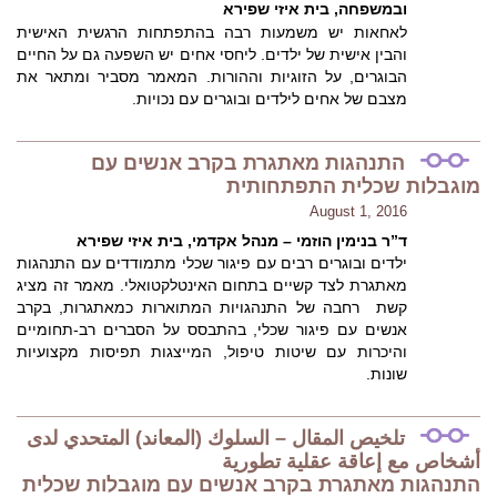
ובמשפחה, בית איזי שפירא
לאחאות יש משמעות רבה בהתפתחות הרגשית האישית
והבין אישית של ילדים. ליחסי אחים יש השפעה גם על החיים
הבוגרים, על הזוגיות וההורות. המאמר מסביר ומתאר את
מצבם של אחים לילדים ובוגרים עם נכויות.
התנהגות מאתגרת בקרב אנשים עם
מוגבלות שכלית התפתחותית
August 1, 2016
ד”ר בנימין הוזמי – מנהל אקדמי, בית איזי שפירא
ילדים ובוגרים רבים עם פיגור שכלי מתמודדים עם התנהגות
מאתגרת לצד קשיים בתחום האינטלקטואלי. מאמר זה מציג
קשת רחבה של התנהגויות המתוארות כמאתגרות, בקרב
אנשים עם פיגור שכלי, בהתבסס על הסברים רב-תחומיים
והיכרות עם שיטות טיפול, המייצגות תפיסות מקצועיות
שונות.
تلخيص المقال – السلوك (المعاند) المتحدي لدى
أشخاص مع إعاقة عقلية تطورية
התנהגות מאתגרת בקרב אנשים עם מוגבלות שכלית