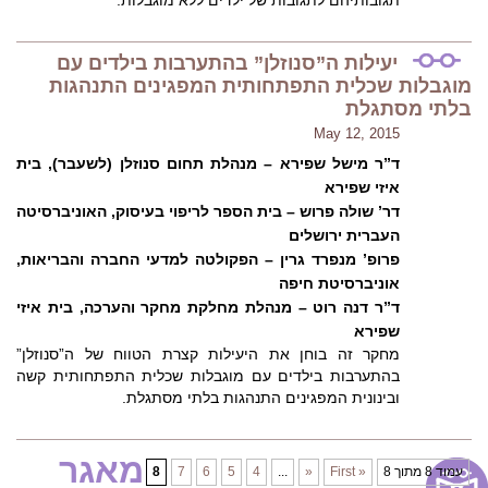
תגובותיהם לתגובות של ילדים ללא מוגבלות.
יעילות ה”סנוזלן” בהתערבות בילדים עם
מוגבלות שכלית התפתחותית המפגינים התנהגות
בלתי מסתגלת
May 12, 2015
ד”ר מישל שפירא
–
מנהלת תחום סנוזלן (לשעבר), בית
איזי שפירא
דר’ שולה פרוש – בית הספר לריפוי בעיסוק, האוניברסיטה
העברית ירושלים
פרופ’ מנפרד גרין – הפקולטה למדעי החברה והבריאות,
אוניברסיטת חיפה
ד”ר דנה רוט – מנהלת מחלקת מחקר והערכה, בית איזי
שפירא
מחקר זה בוחן את היעילות קצרת הטווח של ה”סנוזלן”
בהתערבות בילדים עם מוגבלות שכלית התפתחותית קשה
ובינונית המפגינים התנהגות בלתי מסתגלת.
מאגר
עמוד 8 מתוך 8
« First
«
...
4
5
6
7
8