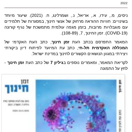
2022
ניסים, מ., עידו, א., אריאל, נ., ושמרלינג, ח. (2021). שיעור מיוחד
בשינויים: חוויות ההוראה מרחוק של אנשי חינוך, במסגרות של תלמידים
עם מוגבלויות מרובות, בזמן מגפה עולמית מתמשכת של נגיף קורונה
(COVID-19).
זמן החינוך
, 7, (108-89).
המאמר התפרסם בכתב העת
זמן חינוך
, כתב העת האקדמי של
המכללה האקדמית תל-חי
, כתב עת המיועד לפיתוח דיון ביקורתי
ויצירתי במגוון הנושאים הקשורים לחינוך במדינת ישראל.
לקריאת המאמר, ומאמרים נוספים ב
גיליון 7
של כתב העת
זמן חינוך
-
לחץ על התמונה