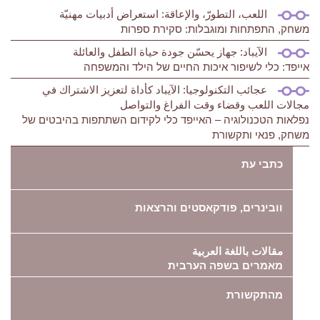
اللعب، التطورّ، والإعاقة: استعراض أدبيات مهنيّة
משחק, התפתחות ומוגבלות: סקירת ספרות
الآيباد: جهاز يحسّن جودة حياة الطفل والعائلة
אייפד: כלי לשיפור איכות החיים של הילד והמשפחה
عجائب التكنولوجيا: الآيباد كأداة لتعزيز الاشتراك في
مجالات اللعب وقضاء وقت الفراغ والتواصل
נפלאות הטכנולוגיה – האייפד כלי לקידום השתתפות בהיבטים של
משחק, פנאי ותקשורת
כתבי עת
וובינרים, פודקאסטים והרצאות
مقالات باللغة العربية
מאמרים בשפה הערבית
מהתקשורת