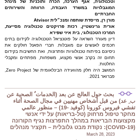
וטכנולוגיה, אגף הערכה, הכרה ותוכניות של מינהל
המוגבלויות במשרד העבודה, הרווחה והשירותים
החברתיים
מורן רן, מייסדת שותפה ומנכ״לית Atvisor
אורית גרינשטיין, רכזת פרויקטים טכנולוגיה מסייעת,
המרכז הטכנולוגי, בית איזי שפירא
דיון מעורר השראה על פוטנציאל הטכנולוגיה לקידום בתים
חכמים לאנשים עם מוגבלות. חברי הפאנל חולקים את
ניסיונם בפיתוח טכנולוגיות ופתרונות, ואת החשיבות בקידום
תחום זה בקרב אנשי מקצוע, משפחות, מפתחים ומקבלי
החלטות.
המושב היה חלק מהוועידה הבינלאומית של Zero Project,
פברואר 2021.
بحث حول العالج عن بعد (الخدمات ُ الصحية عن
ب ِ عد) من قبل أشخاص مهنيين في مجال الصحة أثناء
تفشي فيروس كورونا (كوفيد -19) – منظور عالمي
מחקר טיפול מרחוק (טל-בריאות) על ידי אנשי
מקצועות הבריאות במהלך התפרצות נגיף הקורונה
(COVID-19): נקודת מבט גלובלית – תקציר מנהלים
March 28, 2023