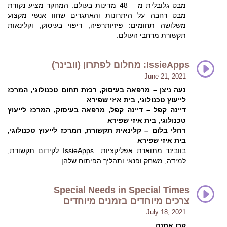
מבט גלובלית מ – 48 מדינות בעולם. המחקר מציע נקודת
מבט רחבה על היתרונות והאתגרים שחוו אנשי מקצוע
משלושה תחומים: פיזיותרפיה, ריפוי בעיסוק, וקלינאות
תקשורת מרחבי העולם.
IssieApps: מחלום לפתרון (וובינר)
June 21, 2021
נעה ניצן – מרפאה בעיסוק, רכזת תחום טכנולוגי, המרכז
לייעוץ טכנולוגי, בית איזי שפירא
דיינה קפל – דיינה קפל, מרפאה בעיסוק, המרכז לייעוץ
טכנולוגי, בית איזי שפירא
רחלי בלום – קלינאית תקשורת, המרכז לייעוץ טכנולוגי,
בית איזי שפירא
בוובינר מתוארת אפליקציות IssieApps לקידום תקשורת,
למידה, משחק ופנאי ותהליך הפיתוח שלהן.
Special Needs in Special Times
צרכים מיוחדים בזמנים מיוחדים
July 18, 2021
קרן אתנה