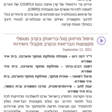
אירוע צד וירטואלי של קרן אתנה בכנס COSP14 של האו”ם
לאמנה לזכויות אנשים עם מוגבלות (CRPD).
על שימוש בטכנולוגיה עם סטודנטים עם צרכים מיוחדים ככלי
לחינוך ותקשורת, ושילוב עזרים טכנולוגיים לצוותי חינוך
במהלך מגפת קורונה.
טיפול מרחוק (טל-בריאות) בקרב מטפלי
מקצועות הבריאות ובקרב מקבלי השירות
September 13, 2021
ד”ר דנה רוט – מנהלת מחלקת מחקר והערכה, בית איזי
שפירא
דפנה רביב-כרמי – מחלקת מחקר והערכה, בית איזי
שפירא
מיטל רפואה – עוזרת מחקר, מחלקת מחקר והערכה, בית
איזי שפירא
ענת להב – פיזיותרפיסטית, מרכז הספורט ובית הספר,
בית איזי שפירא
נגיף הקורונה התפרץ בישראל וגרם להשלכות מרחיקות לכת
בכל תחומי החיים. גם עולם מקצועות הבריאות נאלץ
להתמודד עם מציאות חדשה ולהסתמך על מתן שירותים
מרחוק באמצעות טכנולוגיה ואמצעים אלקטרוניים