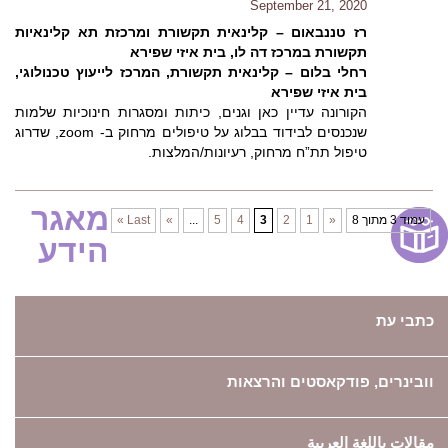
September 21, 2020
רז טננבאום – קלינאית תקשורת ומרכזת תא קלינאיות
תקשורת במרכז דה לו, בית איזי שפירא
רחלי בלום – קלינאית תקשורת, המרכז לייעוץ טכנולוגי,
בית איזי שפירא
הקורונה עדיין כאן וגנים, כיתות ומסגרות חינוכיות שלמות
שנכנסים לבידוד בבלוג על טיפולים מרחוק ב- zoom, שדרוג
טיפול תת”ח מרחוק, רעיונות/המלצות.
מאגר
עמוד 3 מתוך 8
«
1
2
3
4
5
...
»
Last »
הידע
כתבי עת
וובינרים, פודקאסטים והרצאות
مقالات باللغة العربية