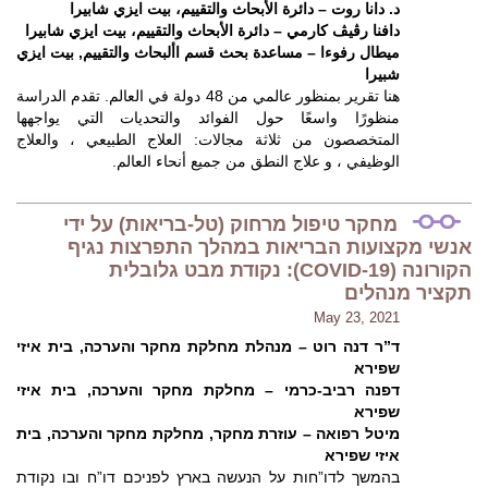
د. دانا روت – دائرة الأبحاث والتقييم، بيت ايزي شابيرا
دافنا رڤيڤ كارمي – دائرة الأبحاث والتقييم، بيت ايزي شابيرا
ميطال رفوءا – مساعدة بحث قسم األبحاث والتقييم, بيت ايزي
شبيرا
هنا تقرير بمنظور عالمي من 48 دولة في العالم. تقدم الدراسة
منظورًا واسعًا حول الفوائد والتحديات التي يواجهها
المتخصصون من ثلاثة مجالات: العلاج الطبيعي ، والعلاج
الوظيفي ، و علاج النطق من جميع أنحاء العالم.
מחקר טיפול מרחוק (טל-בריאות) על ידי
אנשי מקצועות הבריאות במהלך התפרצות נגיף
הקורונה (COVID-19): נקודת מבט גלובלית
תקציר מנהלים
May 23, 2021
ד”ר דנה רוט – מנהלת מחלקת מחקר והערכה, בית איזי
שפירא
דפנה רביב-כרמי – מחלקת מחקר והערכה, בית איזי
שפירא
מיטל רפואה – עוזרת מחקר, מחלקת מחקר והערכה, בית
איזי שפירא
בהמשך לדו”חות על הנעשה בארץ לפניכם דו”ח ובו נקודת