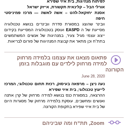
לפיתוח מנהיגות, בית איזי שפירא
אורלי הבל – קלינאית תקשורת, אייזק ישראל
אסנת יחזקאל-להט – אשה לאשה — מרכז פמיניסטי
חיפה
וובינר שהוצג במסגרת סדרת וובינרים בנושא טכנולוגיה
מסייעת של ה
EASPD
ועוסק בטכנולוגיה המסייעת בקידום
ייצוג עצמי מגיל צעיר, במנהיגות של אנשים המשתמשים
בתת”ח וכן מתאר את קבוצת המנהיגות של פורום לבריאות.
פתאום מצאנו את עצמנו בלמידה מרחוק
למידה מרחוק לילדים עם מוגבלות בזמן
הקורונה
June 28, 2020
נעה ניצן – מרפאה בעיסוק, רכזת תחום טכנולוגי, המרכז
לייעוץ טכנולוגי, בית איזי שפירא
ההרצאה, במסגרת כנס בנושא למידה מרחוק של קרן אתנה
ואנשים ומחשבים, עוסקת בלמידה מרחוק של מסגרות היום
של בית איזי שפירא בתקופת הקורונה.
Zoom, תת”ח ומה שביניהם