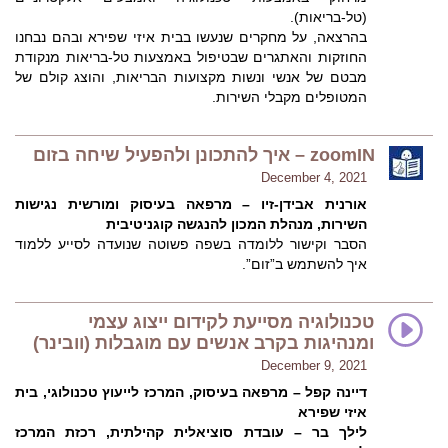
(טל-בריאות).
בהרצאה, על מחקרים שנעשו בבית איזי שפירא ובהם נבחנו
החוזקות והאתגרים שבטיפול באמצעות טל-בריאות מנקודת
מבטם של אנשי ונשות מקצועות הבריאות, והוצג קולם של
המטופלים מקבלי השירות.
zoomIN – איך להתכונן ולהפעיל שיחה בזום
December 4, 2021
אורנית אבידן-זיו – מרפאה בעיסוק ומורשית נגישות
השירות, מנהלת המכון להנגשה קוגניטיבית
הסבר וקישור ללומדה בשפה פשוטה שנועדה לסייע ללמוד
איך להשתמש ב”זום”.
טכנולוגיה מסייעת לקידום ייצוג עצמי
ומנהיגות בקרב אנשים עם מוגבלות (וובינר)
December 9, 2021
דיינה קפל – מרפאה בעיסוק, המרכז לייעוץ טכנולוגי, בית
איזי שפירא
לילך בר – עובדת סוציאלית קהילתית, רכזת המרכז