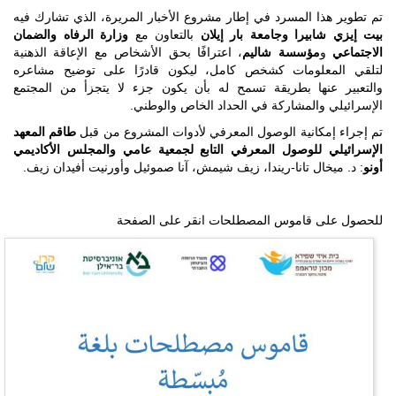
تم تطوير هذا المسرد في إطار مشروع الأخبار المريرة، الذي تشارك فيه
بيت إيزي شابيرا وجامعة بار إيلان
بالتعاون مع
وزارة الرفاه والضمان
الاجتماعي
و
مؤسسة شاليم
، اعترافًا بحق الأشخاص مع الإعاقة الذهنية
لتلقي المعلومات كشخص كامل، ليكون قادرًا على توضيح مشاعره
والتعبير عنها بطريقة تسمح له بأن يكون جزء لا يتجزأ من المجتمع
الإسرائيلي والمشاركة في الحداد الخاص والوطني.
تم إجراء إمكانية الوصول المعرفي لأدوات المشروع من قبل
طاقم المعهد
الإسرائيلي للوصول المعرفي التابع لجمعية عامي والمجلس الأكاديمي
أونو
: د. ميخال تانا-ريندا، زيف شيمش، آنا صموئيل وأورنيت أفيدان زيف.
للحصول على قاموس المصطلحات انقر على الصفحة