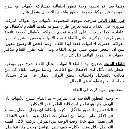
وفيما بعد، تم تحضير وجبة فطور احتفالية بمشاركة الأمهات مع شرح
الموجهة عن مركبات وجبة الفطور واهميتها للأطفال بشكل عام.
في اللقاء الثاني
شرحت موجهة المجموعة للأمهات عن الفواكه كمركب
ضروري في الغذاء. قامت بعرض طرق متنوعة لتقديم الطعام للأطفال مع
اعاقات، كما وشددت على اهمية تقديم الفواكه للأطفال كوجبة ثانوية
وليس كوجبة مركزية. خلال اللقاء قامت الامهات بتحضير مشروبات من
الفواكه. حضرت 4 امهات فقط لهذا اللقاء. وعند فحص الموضوع معهن،
تبين ان البعض منهن نسي موعد اللقاء. وبناء عليه تقرر القيام بتذكير
الامهات عن طريق الهاتف قبل كل لقاء.
اللقاء الثالث
حضرن لهذا اللقاء 9 امهات. تخلل اللقاء شرح عن موضوع
اضطرابات الأكل لدى الأطفال مع اعاقات. وقامتا بتوجيه اللقاء كل من
معالجة بالتشغيل واخصائية النطق اللواتي يعملن في مركز سنديان
وصاحبات خبرة طويلة في المجال.
المضامين التي ذكرت في اللقاء:
وجبة الفطور العلاجية في المركز – تم القيام بشرح للأمهات بأن
الهدف منها هو تطوير استقلالية الطفل قدر الإمكان.
العلاقة بين الشعور والأكل – كيف بإمكاننا ان نجعل الطفل يستمتع
في الأكل على الرغم من اضطرابات الاكل لديه، ما هي الأهداف
التي نعمل عليها خلال وقت الوجبة في المركز، تركيبة الأكل، أهمية
التواصل خلال وقت الأكل – كيف نبني التواصل وحول ماذا نتواصل.