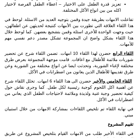
تعزيز قدرة الطفل على الاختيار – اعطاء الطفل الفرصة لاختيار
اكله من بين انواع الأكل المختلفة.
تفاعلت الامهات بطريقة جيدة وقمن بتوجيه العديد من الاسئلة. لوحظ في
هذا اللقاء العلاقة التي تطورت بين الأمهات كنتيجة لحديثهن عن اطفالهن،
حيث وجهت الواحدة للأخرى اسئلة وقمن بتشجيع بعضهن. كما لوحظ خلال
هذا اللقاء بشكل واضح ان المجموعة تشكل مصدر دعم نفسي مهم
للأمهات.
اللقاء الرابع
حضرن لهذا اللقاء 10 امهات. تضمن اللقاء شرح عن تحضير
شوربات ملائمة للأطفال مع اعاقات. قامت موجهة المجموعة بعرض طرق
مختلفة لإغناء الشوربة، وتحدثت ايضا عن انواع مختلفة من الشوربة وعن
طرق تقديمها للأطفال الذين يعانون من اضطرابات في الأكل.
اللقاء الخامس والأخير
حضرن الى هذا اللقاء 6 امهات. تخلل اللقاء شرح
عن اهمية اكل اللحوم كوجبة رئيسية لكل طفل. كما وجرى نقاش حول
كيفية تحضير وجبة غنية ولذيذة وملائمة لاحتياجات الطفل الذي يعاني من
اضطرابات في الأكل.
في نهاية اللقاء تم تلخيص اللقاءات بمشاركة الامهات من خلال استبيان
مبني.
تقييم المشروع
في اللقاء الأخير طلب من الامهات القيام بتلخيص المشروع عن طريق