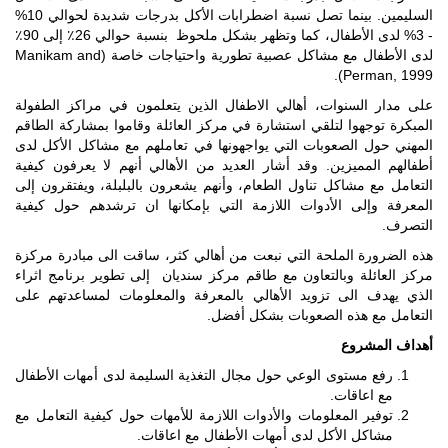
السليمين. بينما تصل نسبة اضطرابات الأكل بدرجات شديدة لحوالي 10%
- 3% لدى الأطفال، كما وتظهر بشكل ملحوظ بنسبة حوالي 26٪ إلى 90٪
لدى الأطفال مع مشاكل عصبية تطورية واحتياجات خاصة (Manikam and
Perman, 1999).
على مدار السنوات، أهالي الاطفال الذين يتعلمون في مراكز الطفولة
المبكرة توجهوا لتلقي استشارة في مركز العائلة وقاموا بمشاركة الطاقم
المهني حول الصعوبات التي يواجهونها في تعاملهم مع مشاكل الأكل لدى
أطفالهم المميزين. وقد أشار العديد من الأهالي أنهم لا يعرفون كيفية
التعامل مع مشاكل تناول الطعام، وأنهم يشعرون بالبلبلة، ويفتقرون إلى
المعرفة وإلى الأدوات اللازمة التي بإمكانها ان ترشدهم حول كيفية
التصرف.
هذه الضرورة الملحة التي نبعت من أهالي كثر، ساقت الى مبادرة مركزة
مركز العائلة وبالتعاون مع طاقم مركز سنديان إلى تطوير برنامج اثراء
الذي يهدف الى تزويد الأهالي بالمعرفة والمعلومات لمساعدتهم على
التعامل مع هذه الصعوبات بشكل أفضل.
أهداف المشروع
رفع مستوى الوعي حول مجال التغذية السليمة لدى أمهات الأطفال
مع اعاقات.
توفير المعلومات والأدوات اللازمة للأمهات حول كيفية التعامل مع
مشاكل الأكل لدى أمهات الأطفال مع اعاقات.