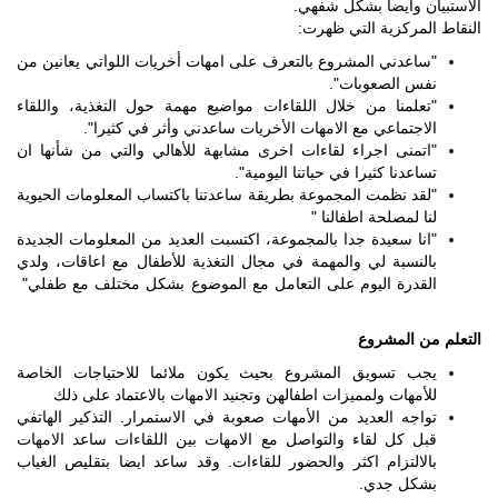
الاستبيان وايضا بشكل شفهي.
النقاط المركزية التي ظهرت:
"ساعدني المشروع بالتعرف على امهات أخريات اللواتي يعانين من
نفس الصعوبات".
"تعلمنا من خلال اللقاءات مواضيع مهمة حول التغذية، واللقاء
الاجتماعي مع الامهات الأخريات ساعدني وأثر في كثيرا".
"اتمنى اجراء لقاءات اخرى مشابهة للأهالي والتي من شأنها ان
تساعدنا كثيرا في حياتنا اليومية".
"لقد نظمت المجموعة بطريقة ساعدتنا باكتساب المعلومات الحيوية
لنا لمصلحة اطفالنا "
"انا سعيدة جدا بالمجموعة، اكتسبت العديد من المعلومات الجديدة
بالنسبة لي والمهمة في مجال التغذية للأطفال مع اعاقات، ولدي
القدرة اليوم على التعامل مع الموضوع بشكل مختلف مع طفلي"
التعلم من المشروع
يجب تسويق المشروع بحيث يكون ملائما للاحتياجات الخاصة
للأمهات ولمميزات اطفالهن وتجنيد الامهات بالاعتماد على ذلك
تواجه العديد من الأمهات صعوبة في الاستمرار. التذكير الهاتفي
قبل كل لقاء والتواصل مع الامهات بين اللقاءات ساعد الامهات
بالالتزام اكثر والحضور للقاءات. وقد ساعد ايضا بتقليص الغياب
بشكل جدي.