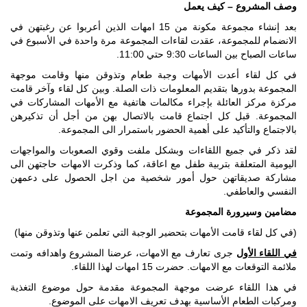
وصف المشروع – كيف يعمل
بعد إنشاء مجموعة مكونة من 15 امهات الذين أعربوا عن رغبتهن في
الانضمام للمجموعة، عقدت لقاءات المجموعة مرة واحدة في الأسبوع في
ساعات الصباح بين الساعات 9:30 حتي 11:00.
في كل لقاء أعدت الأمهات وجبة طعام وتذوقن منها وقامت موجهة
المجموعة بدورها بتقديم المعلومات ذات الصلة. وبين كل لقاء وآخر قامت
مركزة مركز العائلة بإجراء مكالمات هاتفية مع الأمهات المشاركات في
المجموعة. قبل كل اجتماع قامت بالاتصال بهن من أجل أن تذكيرهن
بالاجتماع والتأكيد على أهمية الحضور باستمرار الى المجموعة.
لقد ذكر في جميع اللقاءات وبشكل ملفت وقوي الصعوبات والمواجهات
اليومية المتعلقة بتربية طفل مع اعاقة، كما وذكرت الامهات حاجتهن الى
مشاركة صديقاتهن حول أمور شخصية من اجل الحصول على دعمهن
النفسي والعاطفي.
مضامين وسيرورة المجموعة
(في كل لقاء قامت الأمهات بتحضير الوجبة التي تعلمن عنها وتذوقن منها)
في اللقاء الأول
جرى تعارف مع الامهات، عرضنا المشروع واهدافه وتمت
ملائمة التوقعات مع الامهات. حضرت 15 امهات لهذا اللقاء.
في هذا اللقاء عرضت موجهة المجموعة مقدمة حول موضوع التغذية
ومركبات الطعام الأساسية بهدف تعريف الامهات على الموضوع.