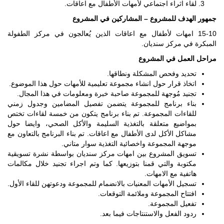
لقاء اثراء اجتماعي لأمهات الأطفال مع اعاقات.
جمهور الهدف للمشروع – المشاركين في المشروع
15-10 امهات لأطفال مع اعاقات الذين يُعالجون في مركز الطفولة
المبكرة في مركز سنديان.
مراحل العمل في المشروع
تحديد وفحص المشكلة ونطاقها.
اتخاذ قرار حول انشاء مجموعة تعليمية للأمهات حول هذا الموضوع.
تجنيد مُوجهة للمجموعة صاحبة خبرة ومعلومات في هذا المجال.
بناء برنامج للمجموعة يتضمن تفصيل المضامين وجدول زمني
للقاءات المجموعة. تم بناء برنامج يتكون من خمسة لقاءات تختص
بمواضيع متعلقة بالتغذية السليمة والأكل الصحي، وايضا حول
مشاكل الأكل لدى الأطفال مع اعاقات. تم بناء البرنامج بالتعاون مع
موجهة المجموعة واخصائية التغذية سوار متاني.
تسويق المشروع بين امهات مركز سنديان بواسطة نشرة تسويقية
مكتوبة والتي قمنا بتوزيعها. كما وتم اجراء تجنيد خلال مكالمات
هاتفية مع الامهات.
تسجيل الأمهات المعنيات بالانضمام للمجموعة ودعوتهن للقاء الأول.
افتتاح المجموعة وملائمة التوقعات.
تفعيل المجموعة.
ردود الفعل والاستنتاجات فيما بعد.