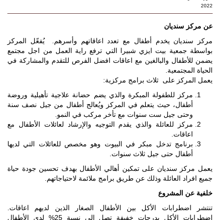
2022
عن مركز سنديان
مركز سنديان يخدم أطفال مع تعدد اعاقاتهم وأسرهم. يُفعّل المركز
بواسطة جمعية بيت ايزي شبيرا التي ترفع راية العمل من اجل مجتمع
يضمن للأطفال والبالغين مع اعاقات افضل الفرص للتقدم والمشاركة في
الحياة المجتمعية.
يعمل المركز على ثلاث برامج مركزية:
مركز للطفولة المبكرة والذي يضم حضانة علاجية تأهيلية وروضة
أطفال، حيث يتعلم في المركز ويُعالج أطفال من جيل نصف سنة
وحتى جيل ست سنوات مع تأخر مركب في النمو.
مركز للعائلة والذي يقدم التوجيه والإرشاد لعائلات الأطفال مع
اعاقات.
برنامج تدخل مبكر في البيوت وهو مخصص للعائلات التي لديها
أطفال حتى جيل ثلاث سنوات.
يعمل مركز سنديان على تمكين أهالي الأطفال بهدف تحسين جودة حياة
جميع افراد العائلة وذلك عن طريق برامج ملائمة لاحتياجاتهم.
خلفية عن المشروع
تنتشر اضطرابات الأكل بين الأطفال الصغار الذين لديهم اعاقات.
اضطرابات الأكل بدرجات خفيفة تصل الى نسبة 25% لدى الأطفال