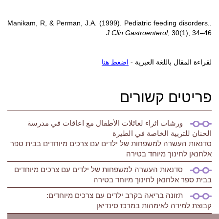
.Manikam, R, & Perman, J.A. (1999). Pediatric feeding disorders.
J Clin Gastroenterol
, 30(1), 34–46
لقراءة المقال باللغة العبرية -
اضغط هنا
פריטים קשורים
ورشات اثراء لعائلات الأطفال مع اعاقات في مدرسة
الحنان للتربية الخاصة في الطيرة
סדנאות העשרה למשפחות של ילדים עם צרכים מיוחדים בבית ספר
אלחנאן לחינוך מיוחד בטירה
סדנאות העשרה למשפחות של ילדים עם צרכים מיוחדים
בבית ספר אלחנאן לחינוך מיוחד בטירה
תזונה בריאה בקרב ילדים עם צרכים מיוחדים:
קבוצת למידה לאימהות במרכז סינדיאן