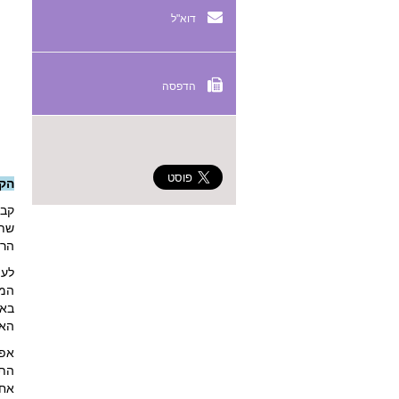
דוא"ל
הדפסה
הק
קבי
שתק
הרפ
לעי
המט
באב
האי
אפש
התר
אחר