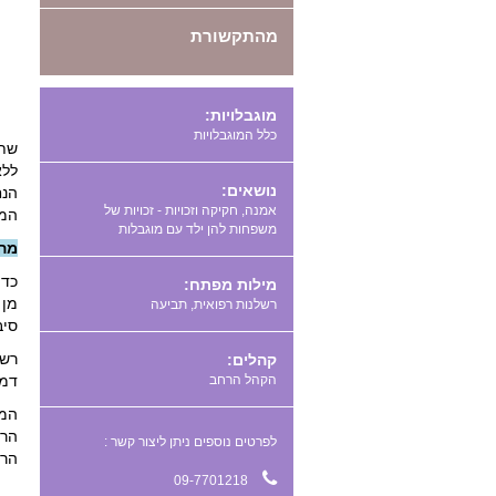
מהתקשורת
מוגבלויות:
כלל המוגבלויות
שתי
ללא
נושאים:
הנח
אמנה, חקיקה וזכויות - זכויות של
המט
משפחות להן ילד עם מוגבלות
מהי
כדי
מילות מפתח:
מן 
,
סיב
רשל
קהלים:
הקהל הרחב
דמו
המב
הרו
לפרטים נוספים ניתן ליצור קשר :
הרפ
09-7701218