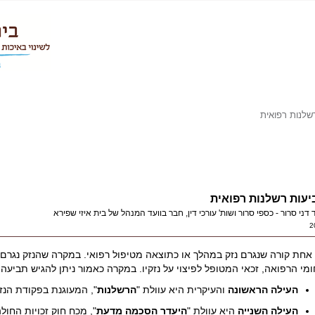
שלנות רפואית
יעות רשלנות רפואית
 דני סרור - כספי סרור ושות' עורכי דין, חבר בוועד המנהל של בית איזי שפירא
2
אחת קורה שנגרם נזק במהלך או כתוצאה מטיפול רפואי. במקרה שהנזק נגרם 
י הרפואה, זכאי המטופל לפיצוי על נזקיו. במקרה כאמור ניתן להגיש תביעה במסגרת 3 עילות משפטי
העילה הראשונה
והעיקרית היא עוולת "
הרשלנות
", המעוגנת בפקודת הנזי
העילה השנייה
היא עוולת "
היעדר הסכמה מדעת
", מכח חוק זכויות החולה