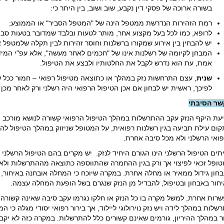
בשורה ארוכה של פסקי דין נקבע, שוב ושוב, בין היתר כי:
רמת הזהירות הנדרשת ממטפל הינה של "המטפל הסביר" או הממוצע;
לרופא, כמו לכל בעל מקצוע אחר, מותר לטעות ובלבד שמדובר בטעות סבי
יש להבחין בין אירוע שמקורו ברשלנות וחוסר זהירות לבין תקלה שלמטפל א
המבחן לקיומה של רשלנות אינו של "חכמים לאחר מעשה", אלא עפ"י המי
אמת, עת הוא נדרש לקבל את החלטותיו ולבצע את הטיפול.
שנית
, עצם התרחשות נזק במהלך או כתוצאה מטיפול רפואי – חמור ככל 
לפיכך, ראשית יש לבחון אם אכן הטיפול הרפואי היה רשלני ורק לאחר מכן 
שר הסיבתי
עת היקף הנזק עקב ההתרשלות במהלך הטיפול הרפואי קשורה לנושא מורכב הק
ום עילת תביעה בגין רשלנות רפואית, על המטופל שניזוק במהלך הטיפול להו
ואי הרשלני ולא מכל סיבה אחרת.
תים הטיפול הרשלני הינו הגורם היחיד לנזק. יש מקרים בהם הטיפול הרשלני 
ופל זכאי לפיצוי אך ורק בגין ההחמרה שהתווספה כתוצאה מההתרשלות ולא בג
חון גידול ממאיר או מחלה אחרת. במקרה שיוכח כי המחלה אובחנה באיחור, יפ
חור באבחון ובטיפול, להבדיל מן הנזק שנגרם בשל הופעת המחלה עצמה.
רות אחרת, למשל מקרה בו כל הנזק או חלקו נגרמו עקב סיבה שאינה קשורה
שלות במהלך לידה ויש נזק נוירולוגי ליילוד, אך בירור רפואי יסודי מגלה כי המ
 במהלך ההיריון, גורמים שאינם קשורים כלל להתרשלות. במקרה כזה לא יקבל הי