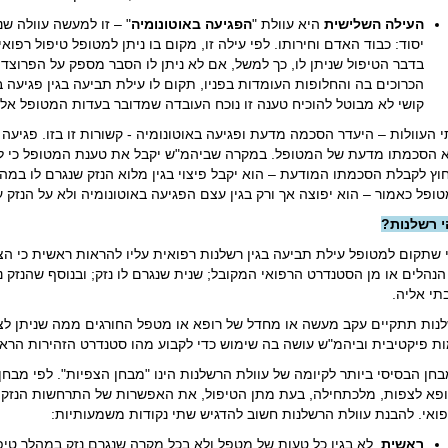
העילה השלישית
היא עוולת "
הפגיעה באוטונומיה
" – זו למעשה עוולה ש
יסוד: כבוד האדם וחירותו. לפי עילה זו, מקום בו ניתן למטופל טיפול רפו
בדבר הטיפול שניתן לו, כך למשל, אם לא ניתן לו הסבר מספק על הפרוצדו
הכרוכים בה והחלופות העומדות בפניו, תקום לו עילת תביעה בגין פגיעה ב
קושי לא מבוטל להוכיח טענה זו נוכח העובדה שמדובר בעדות המטופל אל
 העוולות – היעדר הסכמה מדעת ופגיעה באוטונומיה - קשורות זו בזו. פגיעה 
 הסכמתו מדעת של המטופל. במקרה שביהמ"ש יקבל את טענת המטופל כי לא 
וץ לקבלת הסכמתו המודעת – הוא יקבל פיצוי בגין מלוא הנזק שנגרם לו במ
ופל כאמור – הוא יפוצה אך ורק בגין עצם הפגיעה באוטונומיה ולא על הנזק ע
 רשלנות?
 שתקום למטופל עילת תביעה בגין רשלנות רפואית עליו להראות ראשית כי הצ
הנהלים או מן הסטנדרט הרפואי המקובל; שנית שנגרם לו נזק; ובנוסף שהנזק
תי אליה.
נות תתקיים עקב מעשה או מחדל של רופא או מטפל החורגים ממה שניתן לצ
ת פיקטיבית וביהמ"ש עושה בה שימוש כדי לקבוע מהו סטנדרט הזהירות הראו
חן הבסיסי ביותר לקיומה של עוולת הרשלנות הינו "מבחן הצפיות". לפי מבחן
פא לצפות, מלכתחילה, בעת מתן הטיפול, את האפשרות של התרחשות הנזק ש
ואי. להבנת עוולת הרשלנות חשוב להדגיש שתי נקודות משמעותיות:
ראשית
, לא בגין כל טעות של מטפל ולא בכל מקרה שנגרם נזק במהלך טיפו