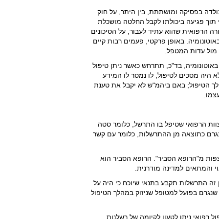
נולדה בפסיקה ומושתתת, בין היתר, על חוק
אי תוך פגיעה ביכולתו לקבל החלטה מושכלת
רה הרפואית שהוא עתיד לעבור, על הסיכונים
אוטונומיה. באופן פרקטי, פעמים רבות קיים
 מול עדות המטפל.
באוטונומיה, בד"כ, תתרחש כאשר ניתן טיפול
היה מסכים לטיפול, לו נמסר לו המידע
הלך הטיפול; באם ביהמ"ש לא יקבל את טענת
צמו.
וות הרפואי שטיפל בו התרשל, כלומר סטה
 נגרם כתוצאה מן ההתרשלות, כלומר עם קשר
פות מ"הרופא הסביר". הרופא הסביר הוא
י והמתאים למדינה מודרנית.
 זה התרשלות תקבע בתנאי שיוכח כי היה על
נגרם בפועל למטופל שניזוק במהלך הטיפול
ל רפואי ניתן לטעון לקיומה של רשלנות.