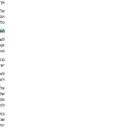
אך 
על 
הספ
כלש
הגש
לשם
וקש
טופ
נבה
יש 
לאח
דעת
על 
שלב
מקי
להת
במר
שני