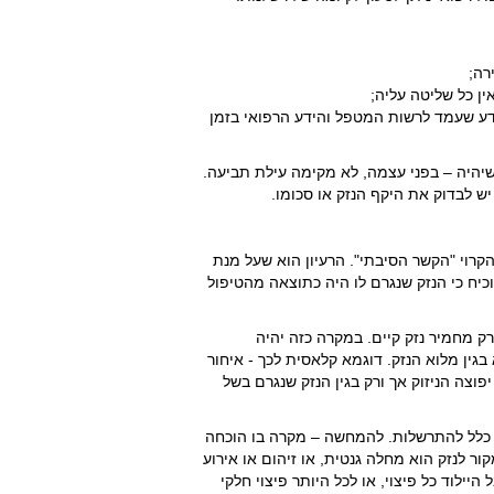
רה;
ין כל שליטה עליה;
דע שעמד לרשות המטפל והידע הרפואי בזמן
שיהיה – בפני עצמה, לא מקימה עילת תביעה.
יש לבדוק את היקף הנזק או סכומו.
רוי "הקשר הסיבתי". הרעיון הוא שעל מנת
כיח כי הנזק שנגרם לו היה כתוצאה מהטיפול
רק מחמיר נזק קיים. במקרה כזה יהיה
ין מלוא הנזק. דוגמא קלאסית לכך - איחור
וצה הניזוק אך ורק בגין הנזק שנגרם בשל
 כלל להתרשלות. להמחשה – מקרה בו הוכחה
קור לנזק הוא מחלה גנטית, או זיהום או אירוע
ילוד כל פיצוי, או לכל היותר פיצוי חלקי