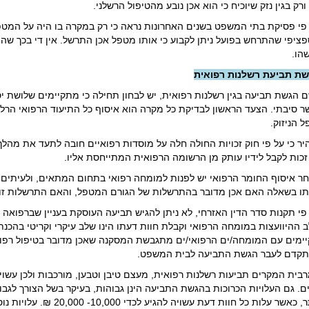
ורק בגין נזק שיוכיח כי הוא אכן נובע מהטיפול הרשלני.
פי פסיקת בתי המשפט בשנים האחרונות נראה כי רק במקרה בו היה על המטפ
ציפי שהתרחש בפועל ניתן לקבוע כי אותו מטפל אכן התרשל. אין די בכך שה
הו.
ת תביעת רשלנות רפואית
 הגשת תביעה בגין רשלנות רפואית, יש לבחון תחילה כי מתקיימים שלושת יסו
ר סיבתי. הצעד הראשון לבדיקת כל מקרה הוא איסוף כל התיעוד הרפואי הרל
ל הניזוק.
יר כי על פי חוק זכויות החולה חלה על מוסדות רפואיים חובה לתעד את מהל
זכות לקבל לידיו עותק מן הרשומה הרפואית המתייחסת אליו.
ר איסוף החומר הרפואי יש לפנות למומחה רפואי בתחום המתאים, ולעיתים 
ו בשאלה האם אכן מדובר בהתרשלות של הגורם המטפל, והאם התרשלות זו 
פי תקנות סדר הדין האזרחי, לא ניתן להגיש תביעה העוסקת בעניין שברפואה 
 ההיוועצות במומחה הרפואי וקבלת חוות דעתו הינו שלב עיקרי וקריטי בהכנ
ימים עם המומחה/ים הרפואי/ים מתגבשת המסקנה שאכן מדובר בטיפול רפואי
קדם לעבר הגשת התביעה לבית המשפט.
בית המקרים תביעות רשלנות רפואית, מעצם טיבן וטבען, מורכבות ולכן עשו
ם. גם העלויות הכרוכות בהגשת התביעה הינן גבוהות, בעיקר בשל הצורך לג
יותר, כאשר עלות כל חוות דעת