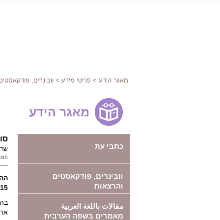
מאגר הידע
>
פריטי מידע
>
וובינרים, פודקאסטים
מאגר הידע
סו
כתבי עת
שרון בסר 
015
וובינרים, פודקאסטים
ההר
והרצאות
15
בהר
مقالات باللغة العربية
את
מאמרים בשפה הערבית