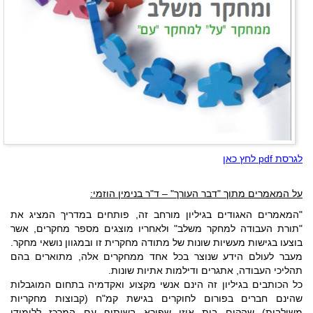
לגרסת pdf לחץ כאן
על המאמרים מתוך "דבר העורך" – ד"ר בנימין הוזמי:
"המאמרים האגודים בגיליון מורחב זה, פותחים במדריך המציג את
"תורת העבודה למחקר משלב" ולאחריו מוצגים מספר מחקרים, אשר
בוצעו בגישות מעשיות שונות של מתודה מחקרית זו ובמגוון נושאי מחקר.
מעבר לעולם הידע שנוצר בכל אחד ממחקרים אלה, מתוארים בהם
תהליכי העבודה, אתגרים ודילמות אתיות שונות.
כל הכותבים בגיליון זה הינם אנשי מקצוע ואקדמיה בתחום המוגבלות
שהינם חברים בפורום לחוקרים בגישת קמ"ח (קבוצות מחקריות
משולבות) שהקים בית איזי שפירא בשיתוף עם המרכז ללימודי