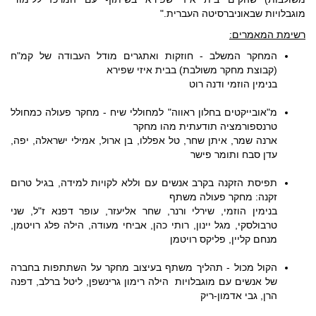
מוגבלויות שבאוניברסיטה העברית."
רשימת המאמרים:
המחקר המשלב - חוזקות ואתגרים מודל העבודה של קמ"ח
(קבוצת מחקר משולבת) בבית איזי שפירא
בנימין הוזמי ודנה רוט
מ"אובייקטים בחלון ראווה" למחוללי שיח - מחקר פעולה כמחולל
טרנספורמציה תודעתית מהו מחקר
ארנה שמר, איתן שחר, טל אפללו, בן ארול, אמילי ישראלה, יפה,
עדן סבח ותומר פישר
תפיסת הזקנה בקרב אנשים עם וללא לקויות למידה, בגיל טרום
זקנה: מחקר פעולה משתף
בנימין הוזמי, שירלי ורנר, שחר אליעזר, עופר דפנא ז"ל, שני
טרבולסקי, מגל יינון, רותי כהן, אביחי מעודה, הילה פלג רויטמן,
מנחם קליין, פליקס רויטמן
הקול מכול - תהליך משתף בעיצוב מחקר על השתתפות בחברה
של אנשים עם מוגבלויות הילה רימון גרינשפן, ליטל ברלב, דפנה
הרן, גבי אדמון-ריק