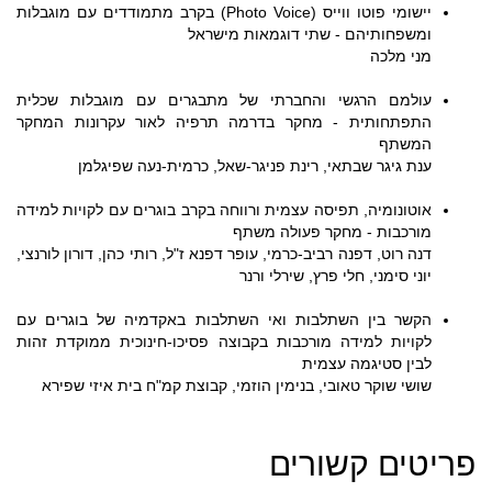
יישומי פוטו ווייס (Photo Voice) בקרב מתמודדים עם מוגבלות
ומשפחותיהם - שתי דוגמאות מישראל
מני מלכה
עולמם הרגשי והחברתי של מתבגרים עם מוגבלות שכלית
התפתחותית - מחקר בדרמה תרפיה לאור עקרונות המחקר
המשתף
ענת גיגר שבתאי, רינת פניגר-שאל, כרמית-נעה שפיגלמן
אוטונומיה, תפיסה עצמית ורווחה בקרב בוגרים עם לקויות למידה
מורכבות - מחקר פעולה משתף
דנה רוט, דפנה רביב-כרמי, עופר דפנא ז"ל, רותי כהן, דורון לורנצי,
יוני סימני, חלי פרץ, שירלי ורנר
הקשר בין השתלבות ואי השתלבות באקדמיה של בוגרים עם
לקויות למידה מורכבות בקבוצה פסיכו-חינוכית ממוקדת זהות
לבין סטיגמה עצמית
שושי שוקר טאובי, בנימין הוזמי, קבוצת קמ"ח בית איזי שפירא
פריטים קשורים