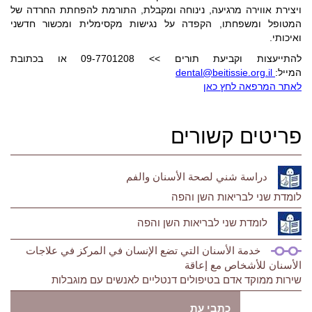
ויצירת אווירה מרגיעה, נינוחה ומקבלת, התורמת להפחתת החרדה של
המטופל ומשפחתו, הקפדה על נגישות מקסימלית ומכשור חדשני
ואיכותי.
להתייעצות וקביעת תורים >> 09-7701208 או בכתובת
המייל:
dental@beitissie.org.il
לאתר המרפאה לחץ כאן
פריטים קשורים
دراسة شني لصحة الأسنان والفم
לומדת שני לבריאות השן והפה
לומדת שני לבריאות השן והפה
خدمة الأسنان التي تضع الإنسان في المركز في علاجات
الأسنان للأشخاص مع إعاقة
שירות ממוקד אדם בטיפולים דנטליים לאנשים עם מוגבלות
כתבי עת