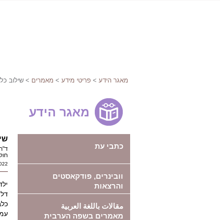
מאגר הידע
>
פריטי מידע
>
מאמרים
> שילוב כלב
מאגר הידע
שי
כתבי עת
ד"ר
חוק
022
וובינרים, פודקאסטים
ילד
והרצאות
דלת
כלב
مقالات باللغة العربية
עמ
מאמרים בשפה הערבית