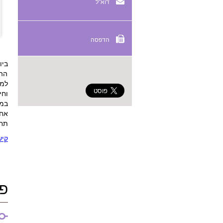
דוא"ל
הדפסה
ביום 07/07/2022 ה
ההו
למק
וחי
במר
אחר
תחיל
קישו
פר