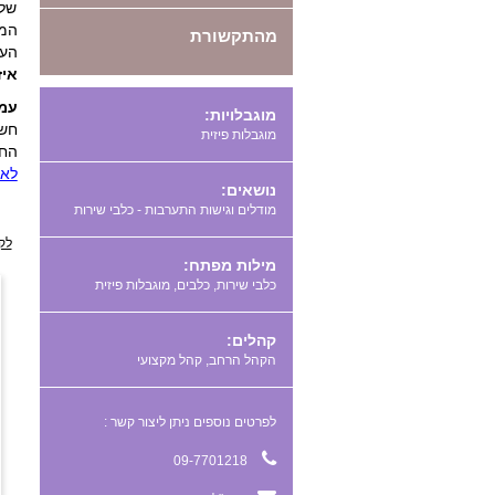
של 
המע
מהתקשורת
הער
איז
עמ
מוגבלויות:
חשו
מוגבלות פיזית
החי
לאת
נושאים:
מודלים וגישות התערבות - כלבי שירות
לק
מילות מפתח:
,
,
קהלים:
הקהל הרחב, קהל מקצועי
לפרטים נוספים ניתן ליצור קשר :
09-7701218