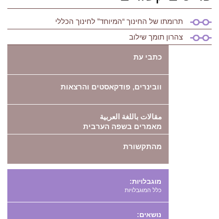
תרומתו של החינוך “המיוחד” לחינוך הכללי
צהרון תומך שילוב
כתבי עת
וובינרים, פודקאסטים והרצאות
مقالات باللغة العربية
מאמרים בשפה הערבית
מהתקשורת
מוגבלויות:
כלל המוגבלויות
נושאים: