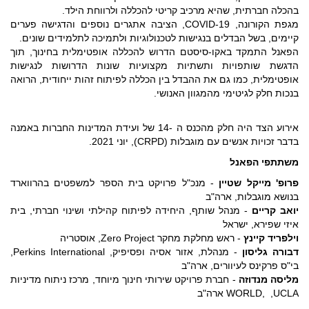
בהכלה חברתית, שהיא מרכיב קריטי להכללה ולרווחת הילד.
מגפת הקורונה, COVID-19, הציבה אתגרים נוספים והדגישה פערים
קיימים, בשל הבדלים בנגישות לטכנולוגיות ולתמיכה לתלמידים שונים.
הפאנל התמקד באקו-סיסטם הדרוש להכללה אופטימלית בחינוך, תוך
הדגשת שותפויות ותשתיות מקצועיות שונות הדרושות לנגישות
אופטימלית, כמו גם את ההבדל בין הכללה לפיתוח זהות ייחודית, הרואה
בנכות חלק לגיטימי מהמגוון האנושי.
אירוע הצד היה חלק מהכנס ה -14 של ועידת המדינות החברות באמנה
בדבר זכויות אנשים עם מוגבלות (CRPD), יוני 2021.
משתתפי הפאנל
פרופ' מייקל שטיין
- מנכ"ל פרויקט בית הספר למשפטים בהרווארד
בנושא מוגבלות, ארה"ב
יואב קריים
- מנהל שותף, היחידה לפיתוח קהילתי ושינוי חברתי, בית
איזי שפירא, ישראל
וילפריד קיינץ
- ראש מחלקת מחקר Zero Project, אוסטריה
דבורה גליסון
- מנהלת, אזור אסיה ופסיפיק, Perkins International,
בי"ס פרקינס לעיוורים, ארה"ב
מליסה מנדוזה
- חברת פרויקט שירותי חינוך מיוחד, מרכז ניתוח מדיניות
WORLD, ,UCLA ארה"ב