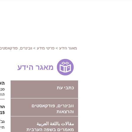
מאגר הידע
>
פריטי מידע
>
וובינרים, פודקאסטים
מאגר הידע
הע
כתבי עת
סברינה ד
015
וובינרים, פודקאסטים
ההר
והרצאות
15
גב’
مقالات باللغة العربية
חיי
מאמרים בשפה הערבית