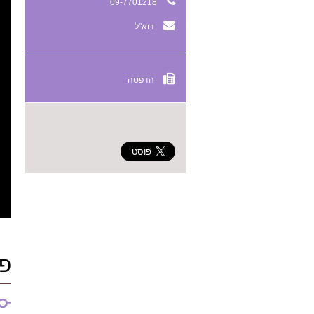
09-7701218
דוא"ל
הדפסה
פר