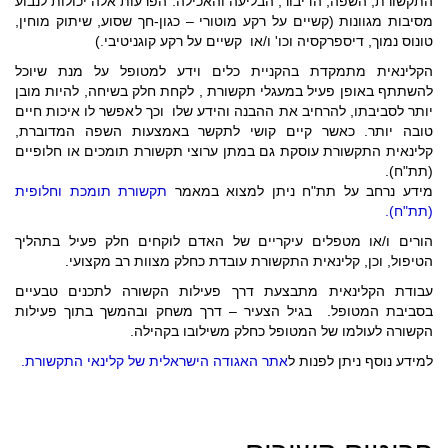
התקשורת, השפה, הדיבור, הבליעה והאכילה
.
הפרעות אלה יכולות לנבוע
מסיבות מגוונות (קשיים על רקע מוטורי – כגון-חך שסוע, שיתוק מוחין,
טונוס נמוך, דיספרקסיה וכו' ו/או קשיים על רקע קוגניטיבי.)
הקלינאית מתמקדת בהקניית כלים וידע למטופל על מנת שיוכל
להשתתף באופן פעיל במעגלי תקשורת , לקחת חלק בשיחה, להיות מובן
יותר לסביבתו, להרחיב את ההבנה והידע שלו וכך לאפשר לו איכות חיים
טובה יותר. כאשר קיים קושי לתקשר באמצעות השפה המדוברת,
קלינאית התקשורת עוסקת גם במתן ערוצי תקשורת תומכים או חלופיים
(תת"ח).
מידע נרחב על תת"ח ניתן למצוא במאמר
תקשורת תומכת וחלופית
(תת"ח).
הורים ו/או מטפלים עיקריים של האדם לוקחים חלק פעיל בתהליך
הטיפול, וכן, קלינאית התקשורת עובדת כחלק מצוות רב מקצועי.
עבודת הקלינאית מתבצעת דרך פעילות הקשורה לתכנים טבעיים
בסביבת המטופל. בגיל הצעיר – דרך משחק ובהמשך בתוך פעילות
הקשורה לעולמו של המטופל כחלק משילובו בקהילה.
למידע נוסף ניתן לפנות ל
אתר האגודה הישראלית של קלינאי התקשורת
.