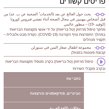
פריטים קשורים
بحث حول العالج عن بعد (الخدمات ُ الصحية عن ب ِ عد) من
قبل أشخاص مهنيين في مجال الصحة أثناء تفشي فيروس كورونا
(كوفيد -19) – منظور عالمي
מחקר טיפול מרחוק (טל-בריאות) על ידי אנשי מקצועות הבריאות
במהלך התפרצות נגיף הקורונה (COVID-19): נקודת מבט גלובלית –
תקציר מנהלים
مجموعة اطفال صغار السن في سنوزلن
קבוצת פעוטות בסנוזלן
טיפול מרחוק (טל-בריאות) בקרב מטפלי מקצועות הבריאות
ובקרב מקבלי השירות
כתבי עת
וובינרים, פודקאסטים והרצאות
مقالات باللغة العربية