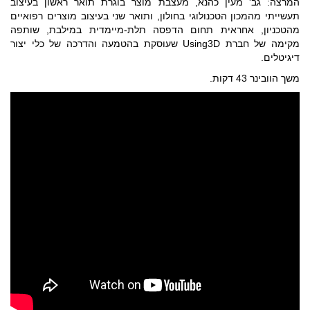
המרצה: גב' מעין כהנא, מעצבת מוצר בוגרת תואר ראשון בעיצוב
תעשייתי מהמכון הטכנולוגי בחולון, ותואר שני בעיצוב מוצרים רפואיים
מהטכניון, אחראית תחום הדפסה תלת-מיימדית במילבת, שותפה
מקימה של חברת Using3D שעוסקת בהטמעה והדרכה של כלי יצור
דיגיטלים.
משך הוובינר 43 דקות.