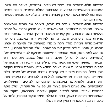
הדפסה תלת-מימדית וכלי ייצור דיגיטלים, נחשבים, בעולם של היום,
המהפכה התעשייתית הרביעית. ההדפסה התלת-מימדית, הפכה בשנים
האחרונות להיות נגישה, לא רק מבחינת זמינות, אלא גם, מבחינת עלויות
ומגוון חומרים.
הדפסה תלת-מימדית, נותנת לנו מענה, ליצירה של עזרים מותאמים
אישית, מחומרים איכותיים, המאפשרים ביצוע מדויק ומהיר של עזרים
בעלויות נמוכות ובפרקי זמן קצרים מבעבר. תהליך הפיתוח שבעבר דרש,
מדידות בעזרת סרגלים ותבניות, הפך למדויק יותר. באמצעות סריקה
תלת-מימדית ויצירת מודל תלת מימדי ממוחשב של האיבר לו אנחנו
מתכננים, אנחנו יכולים לדייק את ההתאמה. שלב המידול והתכנון, הפך
גם הוא לממוחשב, והוא מאפשר התייחסות מדויקת לגוף ולשינויים שלו
(בהתייחסות למודל הסרוק), ושלב הייצור הוזל משמעותית, אינו דורש
תבניות, ומאפשר שינוי והתאמה מיידים ע"פ צורך – בעזרת הדפסה של
חלקים בגדלים ומבניות שונה. בעולם החדש הזה, עמותת מילבת לוקחת
חלק פעיל, בפיתוח ואיסוף של קבצים ליצירת ספריה של עזרים תלת
מימדיים, בקוד פתוח. מה שיאפשר לכול אדם, להדפיס את האביזר אותו
הוא רוצה, ולהתאימו באמצעים פרמטרים לצרכים הפיזיולוגים
הספציפיים שלו. אנחנו רואים בצעד זה, קפיצה אל העתיד, ושלב נוסף
בהנגשת אביזרי העזר לציבור הזקוק אליהם. בהרצאה, נסקור את
האפשרויות הקיימות בשוק, בתחום התלת מימד והקוד הפתוח, נלמד על
עולם זה ועל האפשרויות האין סופיות שלו.