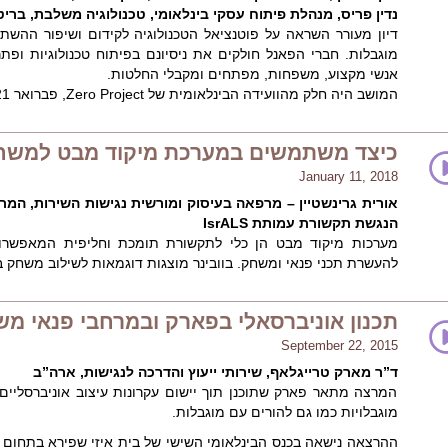
נדין פריס, מנהלת פיתוח עסקי בינלאומי, טכנולוגיה משלבת, בריט
דיון מעורר השראה על פוטנציאל הטכנולוגיה לקידום ושיפור ההש
מוגבלות. חברי הפאנל חולקים את ניסיונם בפיתוח טכנולוגיות ופת
אנשי מקצוע, משפחות, מפתחים ומקבלי החלטות.
המושב היה חלק מהוועידה הבינלאומית של Zero Project, פברואר 2021.
כיצד משתמשים במערכת מיקוד מבט למשחק –
January 11, 2018
אורית גרינשטיין – מרפאה בעיסוק ומורשית נגישות השירות, המרכז
הנגשת תקשורת עמותת IsrALS
מערכות מיקוד מבט הן כלי לתקשורת תומכת וחליפית המאפשרו
להעשרת תכני פנאי ומשחק. בוובינר מוצגות דוגמאות לשילוב משחק
תכנון אוניברסאלי בפארק ובמרחבי פנאי מש
September 22, 2015
ד”ר מארק טרייגלאף, שירותי ייעוץ והדרכה לנגישות, ארה”ב
המרצה מתאר פארק שתוכנן תוך יישום עקרונות עיצוב אוניברסליי
מוגבלויות כמו גם להורים עם מוגבלות.
ההרצאה נישאה בכנס הבינלאומי השישי של בית איזי שפירא בתחום ה