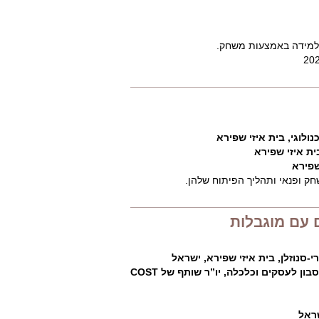
 ללמידה באמצעות משחק.
ולוגי, בית איזי שפירא
ית איזי שפירא
שפירא
 עם מוגבלות
פדרו אנקארנקאיו, פרופסור עוזר (מסופח), בית הספר קטליקה-ליסבון לעסקים וכלכלה, יו”ר שותף של COST
שראל