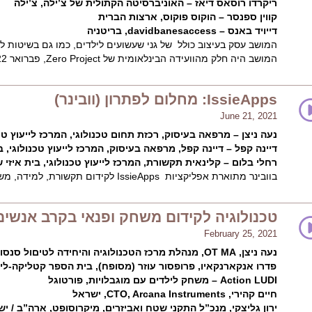
ריקרדו רוסאס דיאז – האוניברסיטה הקתולית של צ’ילה, צ’ילה
קווין ספנסר – הוקוס פוקוס, ארצות הברית
דייויד באנס – davidbanesaccess, בריטניה
המושב עסק בעיצוב כולל של גני שעשועים לילדים, כמו גם בשיטות
המושב היה חלק מהוועידה הבינלאומית של Zero Project, פברואר 2022
IssieApps: מחלום לפתרון (וובינר)
June 21, 2021
נעה ניצן – מרפאה בעיסוק, רכזת תחום טכנולוגי, המרכז לייעוץ טכנ
דיינה קפל – דיינה קפל, מרפאה בעיסוק, המרכז לייעוץ טכנולוגי, ב
רחלי בלום – קלינאית תקשורת, המרכז לייעוץ טכנולוגי, בית איזי 
בוובינר מתוארת אפליקציות IssieApps לקידום תקשורת, למידה, משחק ופנאי ותהליך הפיתוח שלהן.
טכנולוגיה לקידום משחק ופנאי בקרב אנשים
February 25, 2021
נעה ניצן, OT MA, מנהלת מרכז הטכנולוגיה והיחידה לטיםול סנסורי-סנוזלן, בית איזי שפירא, ישראל
Action LUDI – משחק לילדים עם מוגבלויות, פורטוגל
חיים קהירי, CTO, Arcana Instruments, ישראל
ירון גליצקי, מנכ”ל התקני שטח ואביזרים, מיקרוסופט, ארה”ב / י