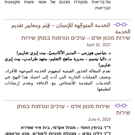
טל-בריאות מנקודת מבטם של אנשי ונשות מקצועות
הבריאות.
الخدمة المتوجّهة للإنسان – قِيَم ومعايير تقديم
الخدمة
שירות מכוון אדם – ערכים ונורמות במתן שירות
April 16, 2022
د. بنيامين هوزمي – المدير الأكاديميّ، بيت إيزي شاﭘـيرا
د. داليا نيسيم – مديرة مناهج التعليم، معهد طرامـﭖ، بيت إيزي
شاﭘـيرا
تقدم المقالة الجذور القيمية لمفهوم الخدمة الموجهة للأفراد،
وتصف العمليات الجارية التي أدت إلى اعتماد هذا النهج في
الخدمات المقدمة للأشخاص مع الإعاقة وتقدم إرشادات
لتطبيقها.
שירות מכוון אדם – ערכים ונורמות במתן
שירות
June 6, 2019
ד”ר בנימין הוזמי – מנהל אקדמי, בית איזי שפירא
ד”ר דליה נסים – מנהלת תכניות לימודים, מכון טראמפ,