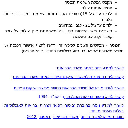
מקבלי גמלת השלמת הכנסה
חסידי אומות עולם
ילדים עד גיל 18(פטורים מהשתתפות עצמית במכשירי ניידות
בלבד)
ילדים עד גיל 21 - לגבי עמידונים
תושבים אשר הכנסות הנטו של משפחתם אינן עולות על גובה
קצבת זקנה עם השלמת
הכנסה - מבקשים העונים לסעיף זה ידרשו להציג אישורי הכנסה (3
תלושי משכורת של שני בני הזוג בשלושת החודשים האחרונים).
קישור למידע רחב באתר משרד הבריאות
קישור ליחידה ארצית למכשירי שיקום וניידות באתר משרד הבריאות
קישור לעלון מידע של משרד הבריאות בנושא מכשירי שיקום וניידות
קישור לחוק ביטוח בריאות ממלכתי,
התשנ״ד–
4
199
קישור למידע נוסף בחוברת "ביטוח רפואי ושירותי בריאות לאוכלוסיות
בעלות מעמד מיוחד:
חוברת מידע לציבור הרחב, משרד הבריאות, דצמבר,
2
201