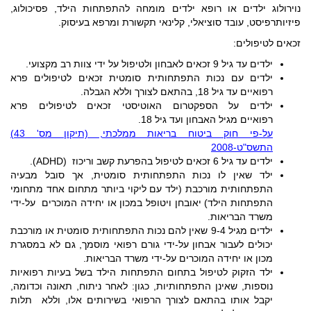
נוירולוג ילדים או רופא ילדים מומחה להתפתחות הילד, פסיכולוג,
פיזיותרפיסט, עובד סוציאלי, קלינאי תקשורת ומרפא בעיסוק.
זכאים לטיפולים:
ילדים עד גיל 9 זכאים לאבחון ולטיפול על ידי צוות רב מקצועי.
ילדים עם נכות התפתחותית סומטית זכאים לטיפולים פרא
רפואיים עד גיל 18, בהתאם לצורך וללא הגבלה.
ילדים על הספקטרום האוטיסטי זכאים לטיפולים פרא
רפואיים מגיל האבחון ועד גיל 18.
על-פי חוק ביטוח בריאות ממלכתי, (תיקון מס' 43)
התשס"ט-
2008
ילדים עד גיל 6 זכאים לטיפול בהפרעת קשב וריכוז (ADHD).
ילד שאין לו נכות התפתחותית סומטית, אך סובל מבעיה
התפתחותית מורכבת (ילד עם ליקוי ביותר מתחום אחד מתחומי
התפתחות הילד) יאובחן ויטופל במכון או יחידה המוכרים על-ידי
משרד הבריאות.
ילדים מגיל 9-4 שאין להם נכות התפתחותית סומטית או מורכבת
יכולים לעבור אבחון על-ידי גורם רפואי מוסמך, גם לא במסגרת
מכון או יחידה המוכרים על-ידי משרד הבריאות.
ילד הזקוק לטיפול בתחום התפתחות הילד בשל בעיות רפואיות
נוספות, שאינן התפתחותיות, כגון: לאחר ניתוח, תאונה וכדומה,
יקבל אותו בהתאם לצורך הרפואי בשירותים אלו, וללא תלות