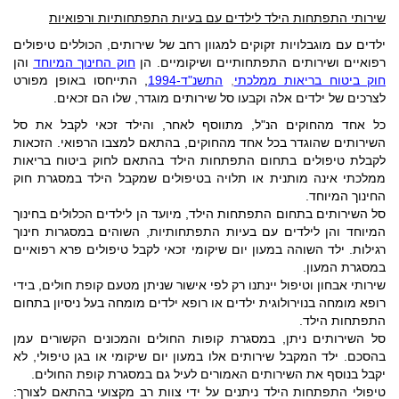
שירותי התפתחות הילד לילדים עם בעיות התפתחותיות ורפואיות
ילדים עם מוגבלויות זקוקים למגוון רחב של שירותים, הכוללים טיפולים
רפואיים ושירותים התפתחותיים ושיקומיים. הן
חוק החינוך המיוחד
והן
חוק ביטוח בריאות ממלכתי
,
התשנ"ד-
1994
, התייחסו באופן מפורט
לצרכים של ילדים אלה וקבעו סל שירותים מוגדר, שלו הם זכאים.
כל אחד מהחוקים הנ"ל, מתווסף לאחר, והילד זכאי לקבל את סל
השירותים שהוגדר בכל אחד מהחוקים, בהתאם למצבו הרפואי. הזכאות
לקבלת טיפולים בתחום התפתחות הילד בהתאם לחוק ביטוח בריאות
ממלכתי אינה מותנית או תלויה בטיפולים שמקבל הילד במסגרת חוק
החינוך המיוחד.
סל השירותים בתחום התפתחות הילד, מיועד הן לילדים הכלולים בחינוך
המיוחד והן לילדים עם בעיות התפתחותיות, השוהים במסגרות חינוך
רגילות. ילד השוהה במעון יום שיקומי זכאי לקבל טיפולים פרא רפואיים
במסגרת המעון.
שירותי אבחון וטיפול יינתנו רק לפי אישור שניתן מטעם קופת חולים, בידי
רופא מומחה בנוירולוגית ילדים או רופא ילדים מומחה בעל ניסיון בתחום
התפתחות הילד.
סל השירותים ניתן, במסגרת קופות החולים והמכונים הקשורים עמן
בהסכם. ילד המקבל שירותים אלו במעון יום שיקומי או בגן טיפולי, לא
יקבל בנוסף את השירותים האמורים לעיל גם במסגרת קופת החולים.
טיפולי התפתחות הילד ניתנים על ידי צוות רב מקצועי בהתאם לצורך: