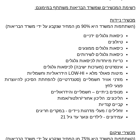
רשימת המכשירים שמשרד הבריאות משתתף במימונם:
מכשירי ניידות
(השתתפות המשרד היא 90% מן המחיר שנקבע על ידי משרד הבריאות)
כיסאות גלגלים ידניים
טיולונים
כיסאות גלגלים ממונעים
כיסאות גלגלים לשירותים
כריות מיוחדות לכיסאות גלגלים
אינסרטים (מערכות ישיבה) לכיסאות גלגלים
מיטות פאולר מלא + LOW-HI הידראוליות וחשמליות
מזרני אוויר חשמליים (סטנדרטיים) להפחתת הסיכון להיווצרות
פצעי לחץ
מנופים ביתיים – חשמליים והידראוליים
הליכונים: הליכון אחורי/רולטור/אמות
קביים קנדיות
זחלילים / מעלי מדרגות ניידים - במקרים חריגים
עמידונים - לילדים ונוער עד גיל 21
מכשירי שיקום
(השתתפות המשרד היא 75% מן המחיר שנקבע על ידי משרד הבריאות)