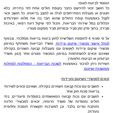
המוסד לביטוח לאומי.
כל תושב זכאי להירשם כחבר בקופת חולים אחת לפי בחירתו, בלא
תנאים או מגבלות המתייחסים לגילו או למצב בריאותו. כל תושב זכאי
לקבל באמצעות קופת החולים שהוא חבר בה את מלוא השירותים
הכלולים בסל שירותי הבריאות, והכול לפי שיקול דעת רפואי, באיכות
סבירה, בתוך פרק זמן סביר ובמרחק סביר ממקום מגוריו.
על פי סעיף 4 לתוספת השלישית לחוק ביטוח בריאות ממלכתי, ובכפוף
לנוהל אישור מכשירי שיקום וניידות
, משרד הבריאות משתתף במימון
מכשירי שיקום וניידות לאנשים עם מוגבלות קבועה השוהים בקהילה
ושאינם זכאים להשתתפות במימון המכשיר מגורם אחר (כגון משרד
הביטחון או הביטוח הלאומי).
השירות ניתן לציבור באמצעות
לשכות הבריאות - המחלקות למחלות
ממושכות ושיקום
.
זכאים למכשירי השיקום והניידות
:
תושבים עם נכות קבועה השוהים בקהילה, ושאינם זכאים לשירותי
בריאות מכוח חוק אחר.
תושבים עם נכות קבועה המאושפזים במוסדות סיעודיים, בתי
חולים ומוסדות של משרד הרווחה, זכאים למכשירי הליכה
ותותבת גפיים בלבד, וכן למערכות תקשורת תומכת וחלופית
(תת"ח).