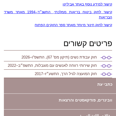
קישור למידע נוסף באתר אביליקו
קישור לחוק ביטוח בריאות ממלכתי, התשנ״ד–1994 מאתר משרד
הבריאות
קישור לחוק חינוך מיוחד מאתר ספר החוקים הפתוח
פריטים קשורים
חוק עבודת נשים (תיקון מס’ 67), התשפ”ו–2026
חוק שירותי רווחה לאנשים עם מוגבלות, התשפ״ב–2022
חוק המועצה לגיל הרך, התשע״ז–2017
כתבי עת
וובינרים, פודקאסטים והרצאות
مقالات باللغة العربية