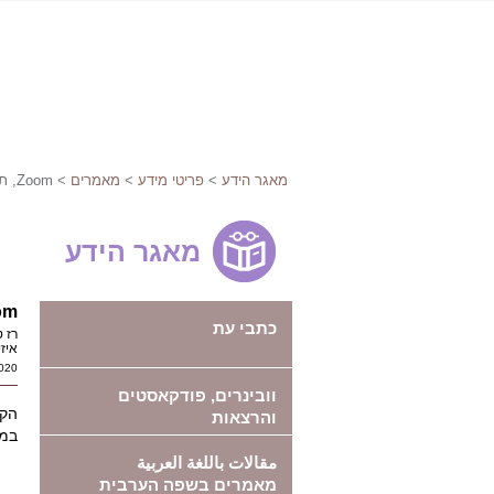
מאגר הידע
>
פריטי מידע
>
מאמרים
> Zoom, תת”ח ומה שביניהם
מאגר הידע
Zoom, תת
כתבי עת
רז 
איז
020
וובינרים, פודקאסטים
הקו
והרצאות
במאמר ע
مقالات باللغة العربية
מאמרים בשפה הערבית