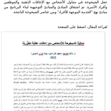
جعل الشيخوخة في متناول الأشخاص مع الإعاقات الذهنية والموظفين
وأفراد الأسرة. تم اشتقاق المبادئ والمبادئ التوجيهية لبناء البرنامج من
مبادئ نهج "الخدمة الموجهة للأفراد" ومن عناصر الشيخوخة الناجحة.
لقراءة المقال، اضغط على الصفحة