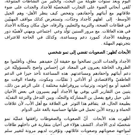
اليوم وبعد سنوات طويلة من البحث، والكثير من النشاطات المتنوعة،
تُلقي أبحاثي الضوء على التجارب الشخصيّة للأجداد والجدات على ضوء
علاقاتهم مع أبنائهم وأحفادهم، وتفحص كيف ينظر الأهل- وهم الجيل
الأوسط- إلى اهلهم كأجداد وجدّات، وتستعرض كذلك مواقف المهنيّين
في قطاعات الصحة، والتربية والتعليم، والرفاه، حول مكان ومكانة الأجداد
في هذه العائلات. مع مرور السنين توَلّد وعي اجتماعي ومهني لأهميّة دور
ووظيفة الأجداد كمورد دعم ومساعدة، وكذلك في الحاجة للاعتراف
بتجربتهم المهمّة .
الأبحاث تُظهر: الصعوبات تفضي إلى نمو شخصي
الأجداد والجدات الذين تصالحوا مع حقيقة أنّ حفيدهم معاق، وتأقلموا مع
الظروف الخاصّة يعبرون في المعتاد عن إحساس واضح بالمسؤوليّة عن
دعم أبنائهم واحفادهم ومساعدتهم. هذه المساعدة تأخذ حيزا في الدعم
العاطفيّ والاقتصادي أو الأدائي ( نقليّات، ومكوث، وقضاء الوقت مع
الحفيد أو مع إخوته، وترتيبات بيروقراطية مختلفة ). على الرغم من ذلك،
يتبين من التقارير التي يوفي بها الأجداد أنهم يسيرون في بعض الأحيان
على حبل رفيع يفصل بن المشاركة والتجنّد، وبين التدخل والنزعة النقديّة.
بطبيعة الحال، قد يتفاقم هذا التوتر في العلاقة مع أهل الأب، لأن علاقات
الحماة و زوجة الأبن تحمل في طياتها حساسية بالغة على الدوام.
أظهرت هذه الأبحاث أنّ الصعوبات والضغوطات رافقتها عمليّة نمو
شخصيّة لدى الأجداد. اكتشف هؤلاء في أحيان متقاربة في داخلهم طاقات
لمواجهة صعوباتهم وصعوبات عائلاتهم، وتوّفرت لديهم مرونة لتغيير سلم