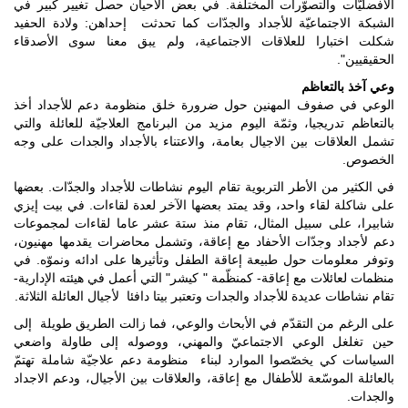
الأفضليّات والتصوّرات المختلفة. في بعض الأحيان حصل تغيير كبير في
الشبكة الاجتماعيّة للأجداد والجدّات كما تحدثت إحداهن: ولادة الحفيد
شكلت اختبارا للعلاقات الاجتماعية، ولم يبق معنا سوى الأصدقاء
الحقيقيين".
وعي آخذ بالتعاظم
الوعي في صفوف المهنين حول ضرورة خلق منظومة دعم للأجداد أخذ
بالتعاظم تدريجيا، وثمّة اليوم مزيد من البرنامج العلاجيّة للعائلة والتي
تشمل العلاقات بين الاجيال بعامة، والاعتناء بالأجداد والجدات على وجه
الخصوص.
في الكثير من الأطر التربوية تقام اليوم نشاطات للأجداد والجدّات. بعضها
على شاكلة لقاء واحد، وقد يمتد بعضها الآخر لعدة لقاءات. في بيت إيزي
شابيرا، على سبيل المثال، تقام منذ ستة عشر عاما لقاءات لمجموعات
دعم لأجداد وجدّات الأحفاد مع إعاقة، وتشمل محاضرات يقدمها مهنيون،
وتوفر معلومات حول طبيعة إعاقة الطفل وتأثيرها على ادائه ونموّه. في
منظمات لعائلات مع إعاقة- كمنظّمة " كيشر" التي أعمل في هيئته الإدارية-
تقام نشاطات عديدة للأجداد والجدات وتعتبر بيتا دافئا لأجيال العائلة الثلاثة.
على الرغم من التقدّم في الأبحاث والوعي، فما زالت الطريق طويلة إلى
حين تغلغل الوعي الاجتماعيّ والمهني، ووصوله إلى طاولة واضعي
السياسات كي يخصّصوا الموارد لبناء منظومة دعم علاجيّة شاملة تهتمّ
بالعائلة الموسّعة للأطفال مع إعاقة، والعلاقات بين الأجيال، ودعم الاجداد
والجدات.