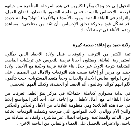
التحول إلى جد وجدّة يوفّر للكثيرين في هذه المرحلة المتأخرة من حياتهم
فرصة الإحساس بالقيمة، فعلى خلفية الشعور بالفقدان- فقدان العمل،
والتراجع في اللياقة البدنية، وموت الأصدقاء والأقرباء " تولد" وظيفة جديدة
قد تشكّل قوة محركة تخلق الإحساس بأن ثمّة من يحتاجني: مساعدة
ودعم الأبناء في تربية الأحفاد
ولادة حفيد مع إعاقة: صدمة كبيرة
ثمة الكثير من الترقب والتوقعات قبيل ولادة الاحفاد الذين يمثّلون
استمرارية العائلة، ويمثلون أحيانا فرصة للتعويض عن ترسّبات الماضي
المتعلقة بتربية الأولاد عبر خلال بناء علاقة قريبة وجيّدة مع الأحفاد. ولادة
حفيد مع مرض أو إعاقة يصيب هذه التوقعات والآمال في الصميم . على
أرض الواقع، يعايش الأجداد والجدات وجعاً متعدد المستويات، حيث يتألمون
لألم ابنهم كوالد، ويتألمون ألم الحفيد أو الحفيدة، وكذلك ألمهم الشخصي.
في بداية مشواري كعاملة اجتماعيّة في مركز نموّ الطفل تعرفت من
خلال اللقاءات مع أهال لأطفال مع إعاقة، على أحد أكثر المواضيع إيلاما
في حياة هذه العائلات؛ وهي منظومة العلاقات بين الأهل والجدّين والجدّتين
والديّ الأم ووالدي الأب. المواضيع التي طرحت وشملت التوقعات الخائبة
حول الدعم والمساعدة، وقنوات اتصال غير مباشرة، وانتقادات متبادلة من
ناحية، والاعتراف بالجميل على العطاء والتفاني من الناحية الأخرى.