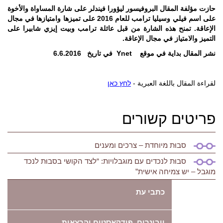
حازت مؤلفة المقال البروفيسور ليؤورا فيندلر على شارة المساواة والأخوة
على اسم فيلي وسيليا ترامب للعام 2016 على تميزها وامتيازها في مجال
الإعاقة. تمنح هذه الشارة من قبل عائلة ترامب وبيت إيزي شابيرا على
التميز والامتياز في مجال الإعاقة.
نشر المقال بداية في موقع Ynet في تاريخ 6.6.2016
لقراءة المقال باللغة العبرية -
לחץ כאן
פריטים קשורים
סבוּת מיוחדת – צרכים ומענים
סבוּת לנכדים עם מוגבלויות: “לצד הקושי בסבוּת לנכד
מוגבל – יש צמיחה אישית”
כתבי עת
וובינרים, פודקאסטים והרצאות