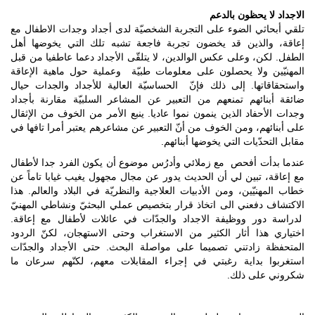
الاجداد لا يحظون بالدعم
تلقي أبحاثي الضوء على التجربة الشخصيّة لدى أجداد وجدات الاطفال مع
إعاقة، والذين قد يخضون تجربة فاجعة تشبه تلك التي يخوضها أهل
الطفل. لكن، وعلى عكس الوالدين، لا يتلقّى الأجداد دعما عاطفيا من قبل
المهنيّين ولا يحصلون على معلومات طبيّة وعملية حول ماهية الإعاقة
واستحقاقاتها. إلى ذلك فإنّ الحساسيّة العالية للأجداد والجدات حيال
ضائقة أبنائهم تمنعهم من التعبير عن المشاعر السلبيّة مقارنة بأجداد
وجدات الأحفاد الذين ينمون نموا عاديا. ينبع الأمر من الخوف من الإثقال
على أبنائهم، ومن الخوف من أنّ التعبير عن مشاعرهم يعتبر أمرا تافها في
مقابل التحدّيات التي يخوضها أبنائهم.
عندما بدأت أفحص مع زملائي وأدرُس موضوع أن يكون الفرد جدا لأطفال
مع إعاقة، تبين لي أن الحديث يدور عن مجال مجهول يغيب غيابا تاماً عن
خطاب المهنيّين، ومن الأدبيات العلاجية والنظريّة في البلاد والعالم. هذا
الاكتشاف دفعني الى اتخاذ قرار بتخصيص عملي البحثيّ ونشاطي المهنيّ
لدراسة دور ووظيفة الاجداد والجدّات في عائلات لأطفال مع إعاقة.
اختياري هذا أثار الكثير من الاستغراب وحتى الاستهجان، لكنّ الردود
المتحفظة زادتني تصميما على مواصلة البحث. حتى الأجداد والجدّات
استغربوا بداية رغبتي في إجراء المقابلات معهم، لكنّهم سرعان ما
شكروني على ذلك.