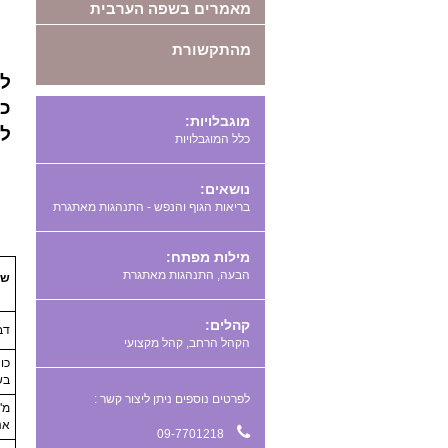
מאמרים בשפה הערבית
מהתקשורת
לק
כ
מוגבלויות:
לח
כלל המוגבלויות
נושאים:
בריאות הגוף והנפש - התנהגות מאתגרת
מילות מפתח:
,
שם
קהלים:
דב
הקהל הרחב, קהל מקצועי
כו
בש
לפרטים נוספים ניתן ליצור קשר :
מ"
אנ
09-7701218