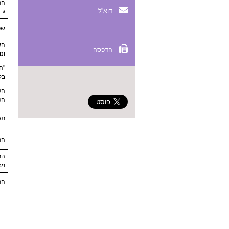
הת
דוא"ל
ג.
שפ
הש
הדפסה
ונ
"ה
בק
הק
הפ
תג
הת
הת
מא
הת