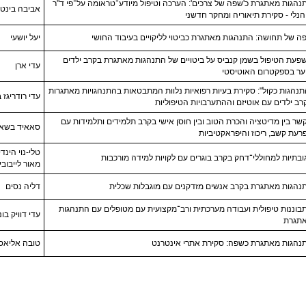
נהגות מאתגרת כ'שפה של צרכים': הערכה וטיפול מיודע־טראומה על־פי ד"ר
אביבה בינט,
 הנלי - סקירת תיאוריה ומחקר חדשני
ה של תחושה: התנהגות מאתגרת כביטוי לליקויים בעיבוד החושי
יעל יושעי
פעת הטיפול בשמן קנביס על ביטויים של התנהגות מאתגרת בקרב ילדים
עדי ארן
וער בספקטרום האוטיסטי
תנהגות כקול": סקירת בעיות רפואיות נלוות המתבטאות בהתנהגויות מאתגרות
עדי רודריגז 
רב ילדים עם אוטיזם וההתערבויות הטיפוליות
שר בין מדיטציה והכרת הטוב ובין חוסן אישי בקרב תלמידים ותלמידות עם
סאאיד בשאר
רעת קשב, ריכוז והיפראקטיביות
טלי-נוי הינדי
ובתיות למחוללי־דחק בקרב בוגרים עם לקויות למידה מורכבות
מאור לייבוביץ
נהגות מאתגרת בקרב אנשים מזדקנים עם מוגבלות שכלית
דליה נסים
בוננות טיפולית ועבודה מערכתית ורב־מקצועית עם מטופלים עם התנהגות
עדי דוויק בו
תגרת
נהגות מאתגרת כשפה: סקירת אתרי אינטרנט
טובה אליאס