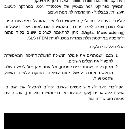
בפרויקט TOM - Tikkun Olam Makers בסן פרנסיסקו,
והמשיך כפרויקט גמר מצטיין של אלכסנדר גכט, במחלקה לעיצוב
תעשייתי, בבצלאל - האקדמיה לאומנות ועיצוב.
קוליברי, הינו כלי מודולרי, המשמש ככלי עזר המופעל באמצעות הפה.
הכלי תוכנן ועוצב לייצור יחידני, באמצעות טכנולוגיות ייצור דיגיטליות
(Digital Manufacturing), ניתן להתאמה לצרכים שונים בקוד פתוח
ולהדפסה במדפסת תלת ממדית בטכנולוגיית FDM ו SLS.
הכלי כולל שני חלקים:
מנגנון שמתרגם את פעולה הנשיכה לפעולת דחיפה, המאפשרת
להפעיל את הכלים השונים.
מגוון כלים, שמתחברים למנגנון, וכל אחד מהן יכול לבצע פעולה
מבוקשת אחרת. למשל גיזום עציצים, החזקת קלפים, משחק
שחמט ועוד.
הקוליברי נועד לשימוש אנשים שאינם יכולים להפעיל את הגפיים,
אנשים ללא גפיים (עקב קטיעות או דפרומציות מולדות), אנשים עם
פגיעת חוט שדרה ועוד.