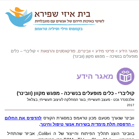
מאגר הידע
>
פריטי מידע
>
וובינרים, פודקאסטים והרצאות
> קוליברי – כלים
מופעלים בנשיכה – מפגש מקוון (וובינר)
מאגר הידע
קוליברי - כלים מופעלים בנשיכה - מפגש מקוון (וובינר)
אלכסנדר גכט - מעצב תעשייתי, בוגר המחלקה לעיצוב תעשייתי, בצלאל
2017
וובינר שנערך מטעם מכון טראמפ במסגרת הקורס
להדפיס את החלום
– הדפסה תלת מימדית בשירות אנשי טיפול וחינוך
.
בוובינר הוצג תהליך הפיתוח והייצור של ה Colibri, אביזר שהתחיל