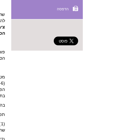
הדפסה
להע
ציב
הכל
פור
הסע
מטר
הפי
בחי
בהו
תפק
(
שהח
(2)