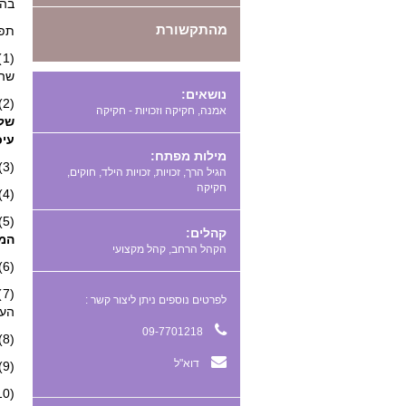
בהו
מהתקשורת
תפק
(
שהח
נושאים:
(2)
אמנה, חקיקה וזכויות - חקיקה
של 
עיכ
מילות מפתח:
(3)
,
,
,
,
(4) להמליץ על אמות מידה בתחום הגיל הרך ועל דרכי יישום ואכיפה של אמות המידה האמורות;
(5)
קהלים:
המק
הקהל הרחב, קהל מקצועי
(6) לקדם פעולות הסברה בתחום הגיל הרך;
(
לפרטים נוספים ניתן ליצור קשר :
העו
09-7701218
(8) להקים ולנהל מרכז לאומי למידע ולמחקר בתחום הגיל הרך;
דוא"ל
(9) להמליץ על תכניות ליצירת רצף בין המסגרות המיועדות לגיל הרך ובין מסגרות כאמור לבתי הספר, לרבות בחינוך המיוחד;
(10) לייעץ לוועדת השרים.