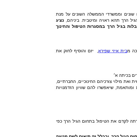
מנה 22 חברים נוספים מתחומים שונים וממשרדי הממשלה השונים על מנת
גיל הרך תהא ראויה ומיטבית. ביניהם,
נציג
בלות בגיל הרך
במסגרות הטיפול והחינוך
לכה
מ
בית איזי שפירא
, יזם והוסיף לחוק את
ים בכיתה א׳
ת ואת מילוי צורכיהם החינוכיים, החברתיים,
 ומותאמת, שיאפשרו להם שוויון הזדמנויות
רתה לקדם את הטיפול בתחום הגיל הרך כפי
ם הגיל הרך, ובכלל זה
תיאום לשם מניעה