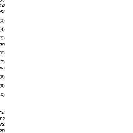
של 
עיכ
(3)
(4) להמליץ על אמות מידה בתחום הגיל הרך ועל דרכי יישום ואכיפה של אמות המידה האמורות;
(5)
המק
(6) לקדם פעולות הסברה בתחום הגיל הרך;
(
העו
(8) להקים ולנהל מרכז לאומי למידע ולמחקר בתחום הגיל הרך;
(9) להמליץ על תכניות ליצירת רצף בין המסגרות המיועדות לגיל הרך ובין מסגרות כאמור לבתי הספר, לרבות בחינוך המיוחד;
(10) לייעץ לוועדת השרים.
להע
ציב
הכל