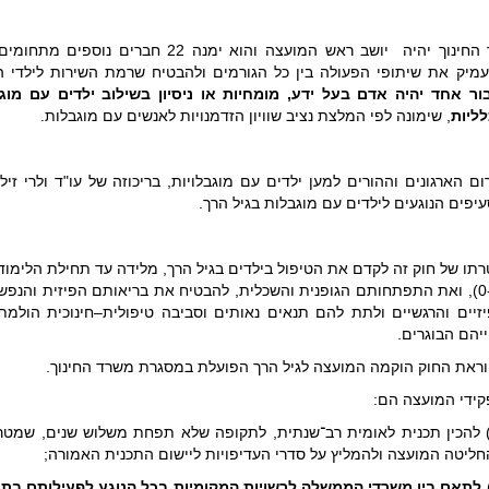
שר החינוך יהיה יושב ראש המועצה והוא י
מיק את שיתופי הפעולה בין כל הגורמים ולהבטיח שרמת השירות לילדי ה
ור אחד יהיה אדם בעל ידע, מומחיות או ניסיון בשילוב ילדים עם מוג
ליות
, שימונה לפי המלצת נציב שוויון הזדמנויות לאנשים עם מוגבלות.
ום הארגונים וההורים למען ילדים עם מוגבלויות, בריכוזה של עו"ד ולרי זי
יפים הנוגעים לילדים עם מוגבלות בגיל הרך.
תו של חוק זה לקדם את הטיפול בילדים בגיל הרך, מלידה עד תחילת הלימוד
(0-6), ואת התפתחותם הגופנית והשכלית, להבטיח את בריאותם הפיזית והנפשי
זיים והרגשיים ולתת להם תנאים נאותים וסביבה טיפולית–חינוכית הולמת
יהם הבוגרים.
ראת החוק הוקמה המועצה לגיל הרך הפועלת במסגרת משרד החינוך.
ידי המועצה הם:
1) להכין תכנית לאומית רב־שנתית, לתקופה שלא תפחת משלוש שנים, שמט
ליטה המועצה ולהמליץ על סדרי העדיפויות ליישום התכנית האמורה;
לתאם בין משרדי הממשלה לרשויות המקומיות בכל הנוגע לפעילותם בתחו