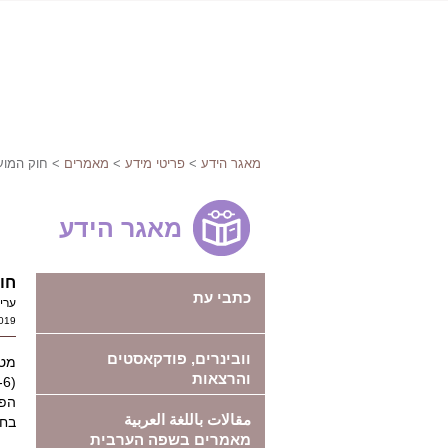
מאגר הידע
>
פריטי מידע
>
מאמרים
> חוק המועצה
מאגר הידע
חוק
כתבי עת
ערי
019
וובינרים, פודקאסטים
מטר
והרצאות
הפי
مقالات باللغة العربية
בחי
מאמרים בשפה הערבית